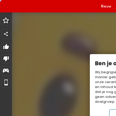
Nieuw
Ben je 
Wij begrijp
manier geb
onze verant
en inhoud t
dat je nog 
geen advert
doelgroep.