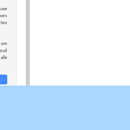
euwe
ners
tten
d om
Houd
alle
zzel
tie
.
elen