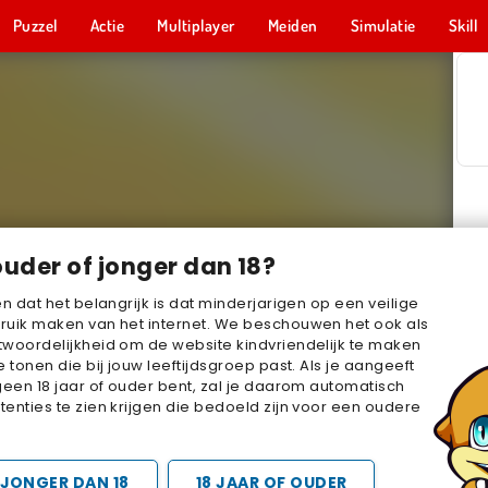
Puzzel
Actie
Multiplayer
Meiden
Simulatie
Skill
ouder of jonger dan 18?
en dat het belangrijk is dat minderjarigen op een veilige
ruik maken van het internet. We beschouwen het ook als
woordelijkheid om de website kindvriendelijk te maken
e tonen die bij jouw leeftijdsgroep past. Als je aangeeft
geen 18 jaar of ouder bent, zal je daarom automatisch
enties te zien krijgen die bedoeld zijn voor een oudere
JONGER DAN 18
18 JAAR OF OUDER