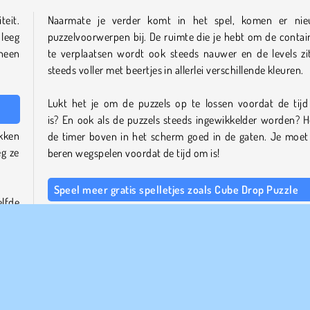
teit.
Naarmate je verder komt in het spel, komen er ni
 leeg
puzzelvoorwerpen bij. De ruimte die je hebt om de contai
heen
te verplaatsen wordt ook steeds nauwer en de levels zi
steeds voller met beertjes in allerlei verschillende kleuren.
Lukt het je om de puzzels op te lossen voordat de tij
is? En ook als de puzzels steeds ingewikkelder worden? 
akken
de timer boven in het scherm goed in de gaten. Je moet 
eg ze
beren wegspelen voordat de tijd om is!
Speel meer gratis spelletjes zoals Cube Drop Puzzle
elfde
Als je dit spel leuk vindt, kijk dan ook eens naar onze
pu
er de
spelletjes catalogus
en onze
logica spelletjes sec
in de
Misschien vind je het ook leuk om hersenkrakers te sp
 niet
zoals
My Parking Lot
en
Cut the Rope
.
Wie is de maker van Cube Drop Puzzle?
 erin