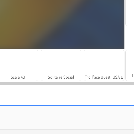
L
Scala 40
Solitaire Social
Trollface Quest: USA 2
Royal Story
Let's Fish!