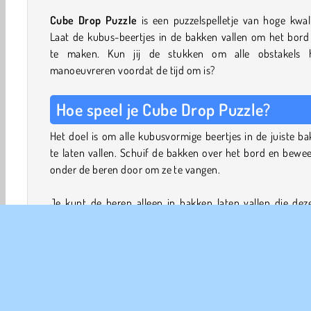
Cube Drop Puzzle
is een puzzelspelletje van hoge kwali
Laat de kubus-beertjes in de bakken vallen om het bord
te maken. Kun jij de stukken om alle obstakels 
manoeuvreren voordat de tijd om is?
Hoe speel je Cube Drop Puzzle?
Het doel is om alle kubusvormige beertjes in de juiste b
te laten vallen. Schuif de bakken over het bord en bewe
onder de beren door om ze te vangen.
Je kunt de beren alleen in bakken laten vallen die dez
kleur hebben. Dus je kunt alleen de rode containers ond
rode beren schuiven, en je kunt alleen de blauwe beren 
blauwe containers laten vallen, enz. Containers kunnen
onder beren met een andere kleur door.
Het getal op elke container geeft aan hoeveel beren je