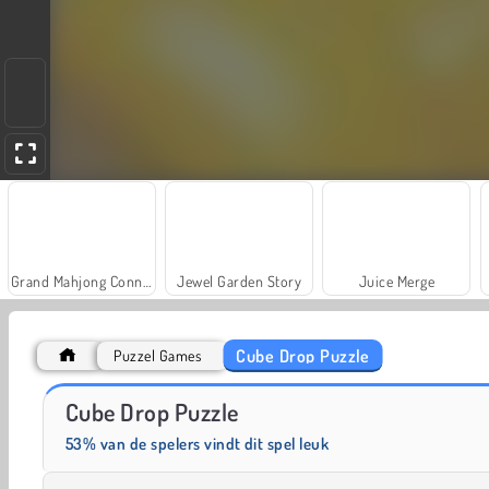
Grand Mahjong Connect
Jewel Garden Story
Juice Merge
Cube Drop Puzzle
Puzzel Games
Masha and the Bear: Meadows
Farm Merge Valley
Cube Drop Puzzle
53% van de spelers vindt dit spel leuk