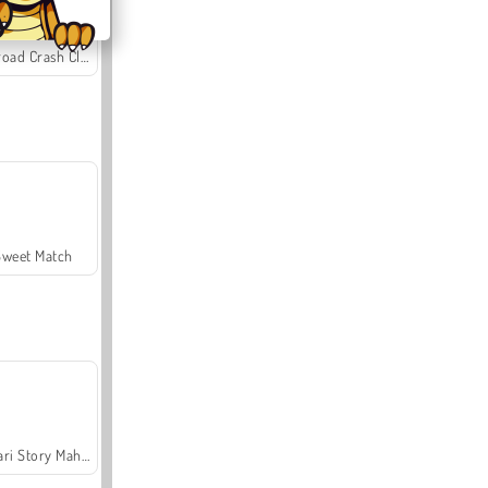
Offroad Crash Climber 4X4
Sweet Match
Safari Story Mahjong