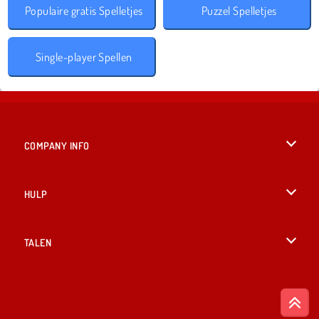
Populaire gratis Spelletjes
Puzzel Spelletjes
Single-player Spellen
COMPANY INFO
Gebruiksvoorwaarden
HULP
Ons privacybeleid
Help
TALEN
Cookies
English
Cookietoestemming