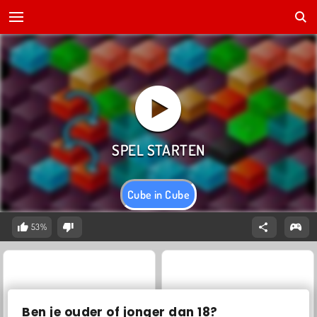
Cube in Cube
53%
Ben je ouder of jonger dan 18?