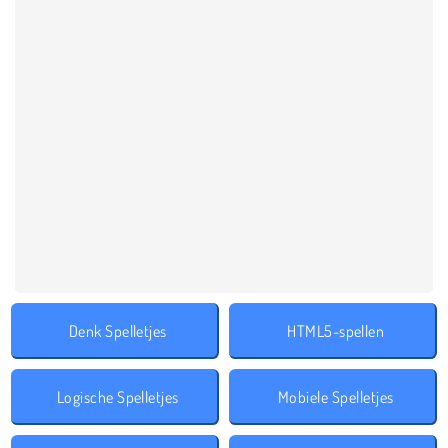
Denk Spelletjes
HTML5-spellen
Logische Spelletjes
Mobiele Spelletjes