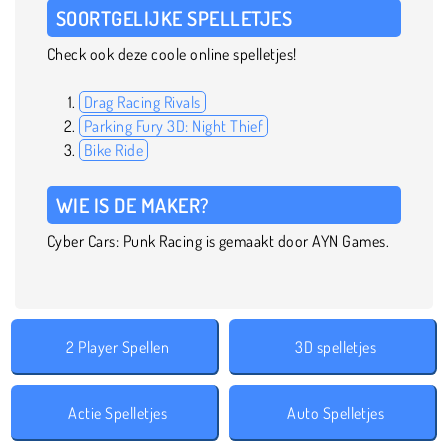
SOORTGELIJKE SPELLETJES
Check ook deze coole online spelletjes!
Drag Racing Rivals
Parking Fury 3D: Night Thief
Bike Ride
WIE IS DE MAKER?
Cyber Cars: Punk Racing is gemaakt door AYN Games.
2 Player Spellen
3D spelletjes
Actie Spelletjes
Auto Spelletjes