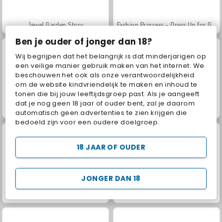
Jewel Garden Story
Fashion Princess - Dress Up for Girls
Ben je ouder of jonger dan 18?
Wij begrijpen dat het belangrijk is dat minderjarigen op
een veilige manier gebruik maken van het internet. We
beschouwen het ook als onze verantwoordelijkheid
om de website kindvriendelijk te maken en inhoud te
tonen die bij jouw leeftijdsgroep past. Als je aangeeft
dat je nog geen 18 jaar of ouder bent, zal je daarom
Masha and the Bear: Meadows
Scala 40
automatisch geen advertenties te zien krijgen die
bedoeld zijn voor een oudere doelgroep.
18 JAAR OF OUDER
JONGER DAN 18
Juice Merge
Grand Mahjong Connect