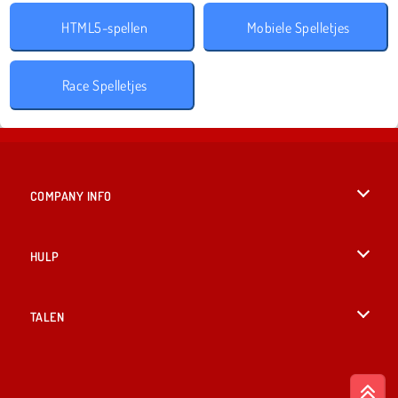
HTML5-spellen
Mobiele Spelletjes
Race Spelletjes
COMPANY INFO
Gebruiksvoorwaarden
HULP
Ons privacybeleid
Help
TALEN
Cookies
English