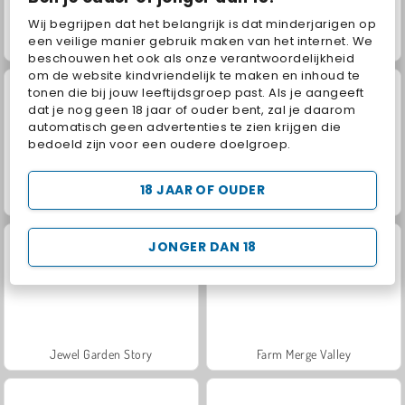
Wij begrijpen dat het belangrijk is dat minderjarigen op
een veilige manier gebruik maken van het internet. We
Fashion Princess - Dress Up for Girls
Masha and the Bear: Meadows
beschouwen het ook als onze verantwoordelijkheid
om de website kindvriendelijk te maken en inhoud te
tonen die bij jouw leeftijdsgroep past. Als je aangeeft
dat je nog geen 18 jaar of ouder bent, zal je daarom
automatisch geen advertenties te zien krijgen die
bedoeld zijn voor een oudere doelgroep.
18 JAAR OF OUDER
Scala 40
Solitaire Social
JONGER DAN 18
Jewel Garden Story
Farm Merge Valley