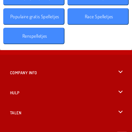
Populaire gratis Spelletjes
Race Spelletjes
Renspelletjes
COMPANY INFO
Gebruiksvoorwaarden
HULP
Ons privacybeleid
Help
TALEN
Cookies
English