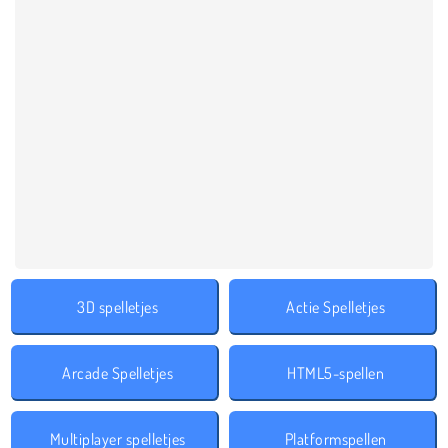
3D spelletjes
Actie Spelletjes
Arcade Spelletjes
HTML5-spellen
Multiplayer spelletjes
Platformspellen