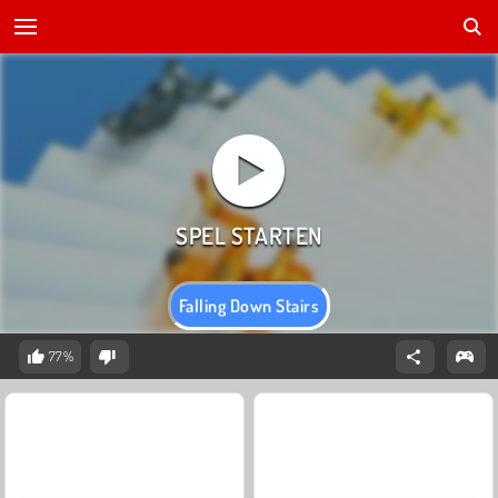
Falling Down Stairs
77%