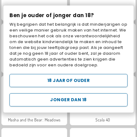
Ben je ouder of jonger dan 18?
Juice Merge
Jewel Garden Story
Wij begrijpen dat het belangrijk is dat minderjarigen op
een veilige manier gebruik maken van het internet. We
beschouwen het ook als onze verantwoordelijkheid
om de website kindvriendelijk te maken en inhoud te
tonen die bij jouw leeftijdsgroep past. Als je aangeeft
dat je nog geen 18 jaar of ouder bent, zal je daarom
automatisch geen advertenties te zien krijgen die
bedoeld zijn voor een oudere doelgroep.
Grand Mahjong Connect
Fashion Princess - Dress Up for Girls
18 JAAR OF OUDER
JONGER DAN 18
Masha and the Bear: Meadows
Scala 40