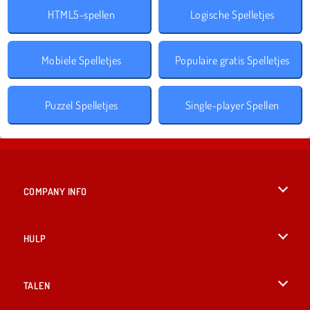
HTML5-spellen
Logische Spelletjes
Mobiele Spelletjes
Populaire gratis Spelletjes
Puzzel Spelletjes
Single-player Spellen
COMPANY INFO
Gebruiksvoorwaarden
HULP
Ons privacybeleid
Help
TALEN