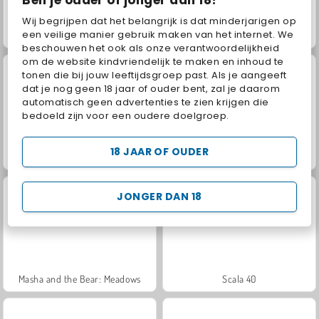
Wij begrijpen dat het belangrijk is dat minderjarigen op
een veilige manier gebruik maken van het internet. We
Grand Mahjong Connect
Jewel Garden Story
beschouwen het ook als onze verantwoordelijkheid
om de website kindvriendelijk te maken en inhoud te
tonen die bij jouw leeftijdsgroep past. Als je aangeeft
dat je nog geen 18 jaar of ouder bent, zal je daarom
automatisch geen advertenties te zien krijgen die
bedoeld zijn voor een oudere doelgroep.
18 JAAR OF OUDER
Juice Merge
Trollface Quest: USA 2
JONGER DAN 18
Masha and the Bear: Meadows
Scala 40