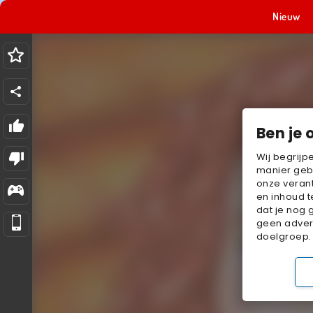
Nieuw
Ben je 
Wij begrijp
manier geb
onze verant
en inhoud t
dat je nog 
geen advert
doelgroep.