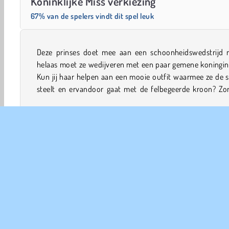
Koninklijke Miss verkiezing
67% van de spelers vindt dit spel leuk
Deze prinses doet mee aan een schoonheidswedstrijd 
ook voor dat haar coole demonstratie handboogschi
helaas moet ze wedijveren met een paar gemene koningin
Kun jij haar helpen aan een mooie outfit waarmee ze de
steelt en ervandoor gaat met de felbegeerde kroon? Zor
Aankleed
Meiden
Makeover
Mobiele
Populai
COM
Ge