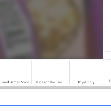
L
Jewel Garden Story
Masha and the Bear: Meadows
Royal Story
Grand Mahjong Connect
Charm Farm