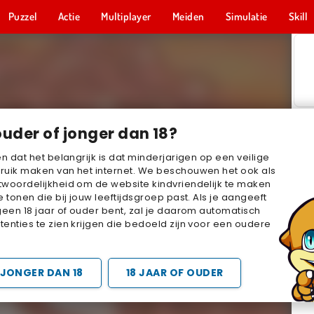
Puzzel
Actie
Multiplayer
Meiden
Simulatie
Skill
ouder of jonger dan 18?
en dat het belangrijk is dat minderjarigen op een veilige
ruik maken van het internet. We beschouwen het ook als
woordelijkheid om de website kindvriendelijk te maken
e tonen die bij jouw leeftijdsgroep past. Als je aangeeft
geen 18 jaar of ouder bent, zal je daarom automatisch
enties te zien krijgen die bedoeld zijn voor een oudere
JONGER DAN 18
18 JAAR OF OUDER