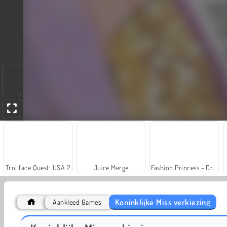
Trollface Quest: USA 2
Juice Merge
Fashion Princess - Dress Up for Girls
Koninklijke Miss verkiezing
Aankleed Games
Farm Merge Valley
Scala 40