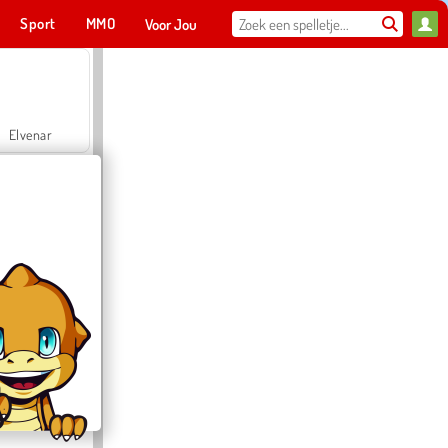
Sport
MMO
Voor Jou
Elvenar
Hospital Surgeon Doctor Game
Offroad Crash Climber 4X4