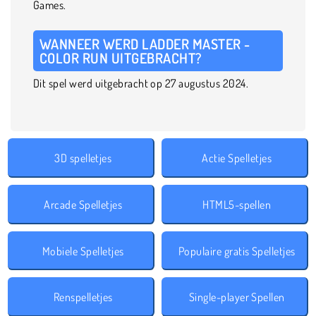
Games.
WANNEER WERD LADDER MASTER -
COLOR RUN UITGEBRACHT?
Dit spel werd uitgebracht op 27 augustus 2024.
3D spelletjes
Actie Spelletjes
Arcade Spelletjes
HTML5-spellen
Mobiele Spelletjes
Populaire gratis Spelletjes
Renspelletjes
Single-player Spellen