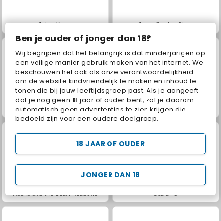
Juice Merge
Jewel Garden Story
Ben je ouder of jonger dan 18?
Wij begrijpen dat het belangrijk is dat minderjarigen op
een veilige manier gebruik maken van het internet. We
beschouwen het ook als onze verantwoordelijkheid
om de website kindvriendelijk te maken en inhoud te
tonen die bij jouw leeftijdsgroep past. Als je aangeeft
dat je nog geen 18 jaar of ouder bent, zal je daarom
Grand Mahjong Connect
Fashion Princess - Dress Up for Girls
automatisch geen advertenties te zien krijgen die
bedoeld zijn voor een oudere doelgroep.
18 JAAR OF OUDER
JONGER DAN 18
Masha and the Bear: Meadows
Scala 40