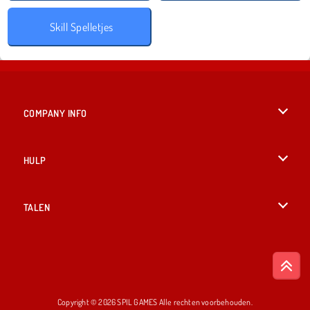
Skill Spelletjes
COMPANY INFO
Gebruiksvoorwaarden
HULP
Ons privacybeleid
Help
TALEN
Cookies
English
Cookietoestemming
British English
Copyright © 2026 SPIL GAMES Alle rechten voorbehouden.