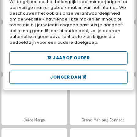
Wij begrijpen dat het belangrijk is dat minderjarigen op
een veilige manier gebruik maken van het internet. We
beschouwen het ook als onze verantwoordelijkheid
Fashion Princess - Dress Up for Girls
Jewel Garden Story
om de website kindvriendelijk te maken en inhoud te
tonen die bij jouw leeftijdsgroep past. Als je aangeeft
dat je nog geen 18 jaar of ouder bent, zal je daarom
automatisch geen advertenties te zien krijgen die
bedoeld zijn voor een oudere doelgroep.
18 JAAR OF OUDER
Masha and the Bear: Meadows
Scala 40
JONGER DAN 18
Juice Merge
Grand Mahjong Connect