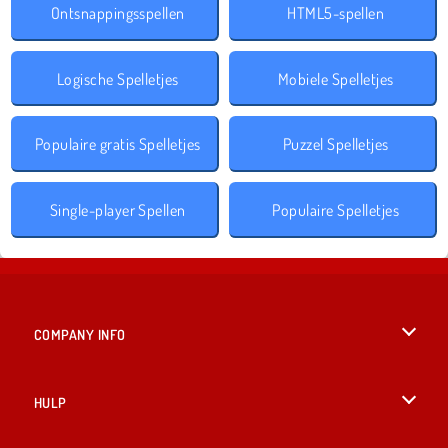
Ontsnappingsspellen
HTML5-spellen
Logische Spelletjes
Mobiele Spelletjes
Populaire gratis Spelletjes
Puzzel Spelletjes
Single-player Spellen
Populaire Spelletjes
COMPANY INFO
Gebruiksvoorwaarden
HULP
Ons privacybeleid