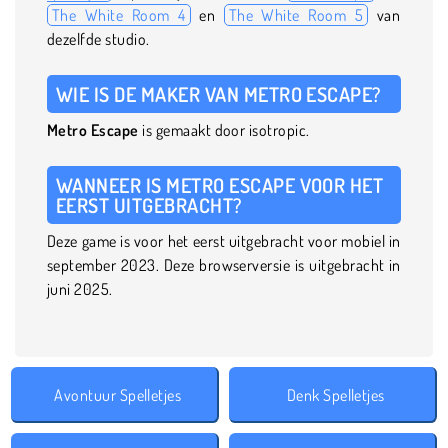
The White Room 4
en
The White Room 5
van
dezelfde studio.
WIE IS DE MAKER VAN METRO ESCAPE?
Metro Escape
is gemaakt door isotropic.
WANNEER IS METRO ESCAPE VOOR HET
EERST UITGEBRACHT?
Deze game is voor het eerst uitgebracht voor mobiel in
september 2023. Deze browserversie is uitgebracht in
juni 2025.
Avontuur Spelletjes
Denk Spelletjes