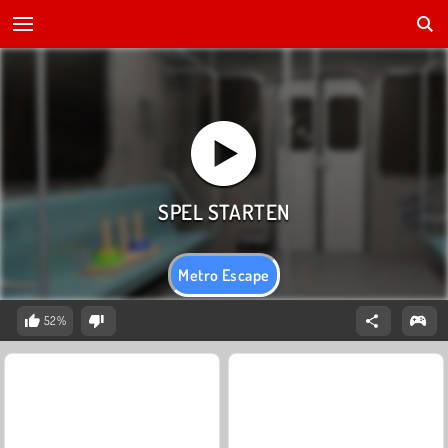
Metro Escape
52%