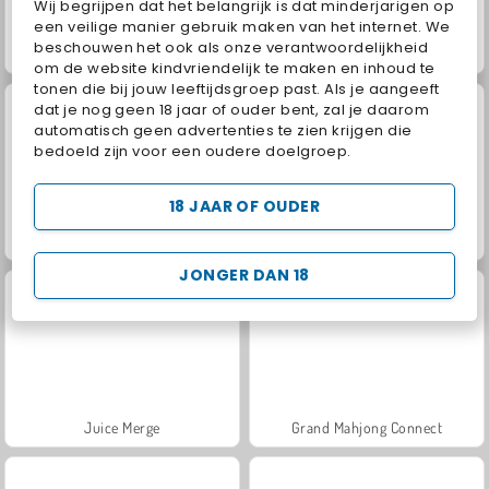
Wij begrijpen dat het belangrijk is dat minderjarigen op
een veilige manier gebruik maken van het internet. We
beschouwen het ook als onze verantwoordelijkheid
Fashion Princess - Dress Up for Girls
Jewel Garden Story
om de website kindvriendelijk te maken en inhoud te
tonen die bij jouw leeftijdsgroep past. Als je aangeeft
dat je nog geen 18 jaar of ouder bent, zal je daarom
automatisch geen advertenties te zien krijgen die
bedoeld zijn voor een oudere doelgroep.
18 JAAR OF OUDER
Masha and the Bear: Meadows
Scala 40
JONGER DAN 18
Juice Merge
Grand Mahjong Connect