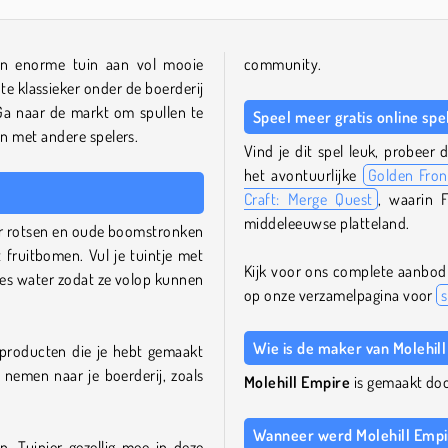
en enorme tuin aan vol mooie
community.
te klassieker onder de boerderij
 Ga naar de markt om spullen te
Speel meer gratis online spe
n met andere spelers.
Vind je dit spel leuk, probee
het avontuurlijke
Golden Fron
Craft: Merge Quest
, waarin 
middeleeuwse platteland.
oor rotsen en oude boomstronken
 fruitbomen. Vul je tuintje met
Kijk voor ons complete aanbod 
pjes water zodat ze volop kunnen
op onze verzamelpagina voor
Wie is de maker van Molehil
 producten die je hebt gemaakt
nemen naar je boerderij, zoals
Molehill Empire
is gemaakt doo
Wanneer werd Molehill Empir
n. Tuinier gezellig mee in deze