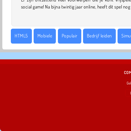
social game! Na bijna twintig jaar online, heeft dit spel nog
HTML5
Mobiele
Populair
Bedrijf leiden
Simu
COM
Ge