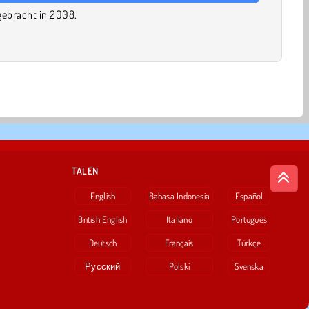
tgebracht in 2008.
TALEN
English
Bahasa Indonesia
Español
British English
Italiano
Português
Deutsch
Français
Türkçe
Русский
Polski
Svenska