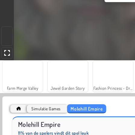
Farm Merge Valley
Jewel Garden Story
Fashion Princess - Dress Up for Girls
Molehill Empire
Simulatie Games
Let's Fish!
Molehill Empire
11% van de spelers vindt dit spel leuk