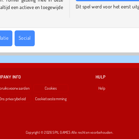
Dit spel werd voor het eerst ui
 altijd een actieve en toegewijde
latie
Social
PANY INFO
HULP
bruiksvoorwaarden
Cookies
Help
Ons privacybeleid
Cookietoestemming
Copyright © 2026 SPIL GAMES Alle rechten voorbehouden.