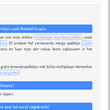
lletjes zoals Molehill Empire
r dan ook onze andere
multiplayer boerderij spellen
, zoals
tier
. Of probeer het verslavende merge spelletje
Castle
Fiona en haar man een nieuw leven opbouwen in het
gratis browserspelletjes met lichte multiplayer elementen
social games
.
l Empire?
r Upjers.
e voor het eerst uitgebracht?