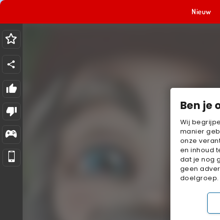
Nieuw
Ben je 
Wij begrijp
manier geb
onze verant
en inhoud t
dat je nog 
geen advert
doelgroep.