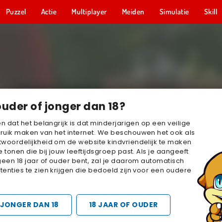
Puzzel
Actie
Multiplayer
Meiden
Simulatie
Skill
ouder of jonger dan 18?
en dat het belangrijk is dat minderjarigen op een veilige
ruik maken van het internet. We beschouwen het ook als
woordelijkheid om de website kindvriendelijk te maken
e tonen die bij jouw leeftijdsgroep past. Als je aangeeft
geen 18 jaar of ouder bent, zal je daarom automatisch
enties te zien krijgen die bedoeld zijn voor een oudere
JONGER DAN 18
18 JAAR OF OUDER