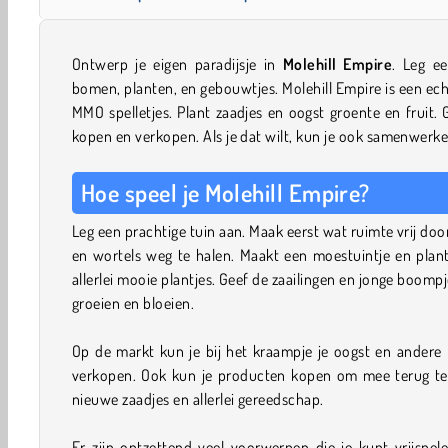
Ontwerp je eigen paradijsje in
Molehill Empire
. Leg e
bomen, planten, en gebouwtjes. Molehill Empire is een ech
MMO spelletjes. Plant zaadjes en oogst groente en fruit.
kopen en verkopen. Als je dat wilt, kun je ook samenwerke
Hoe speel je Molehill Empire?
Leg een prachtige tuin aan. Maak eerst wat ruimte vrij d
en wortels weg te halen. Maakt een moestuintje en plant
allerlei mooie plantjes. Geef de zaailingen en jonge boom
groeien en bloeien.
Op de markt kun je bij het kraampje je oogst en andere
verkopen. Ook kun je producten kopen om mee terug te 
nieuwe zaadjes en allerlei gereedschap.
Er zijn ontzettend veel voorwerpen die je kunt vrijspele