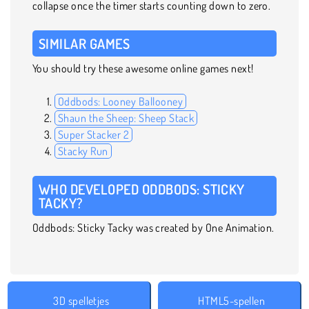
collapse once the timer starts counting down to zero.
SIMILAR GAMES
You should try these awesome online games next!
Oddbods: Looney Ballooney
Shaun the Sheep: Sheep Stack
Super Stacker 2
Stacky Run
WHO DEVELOPED ODDBODS: STICKY
TACKY?
Oddbods: Sticky Tacky was created by One Animation.
3D spelletjes
HTML5-spellen