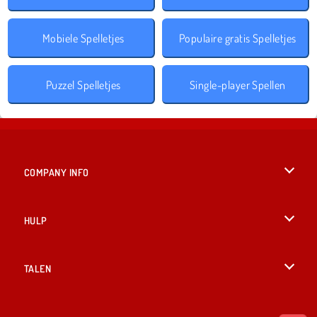
Mobiele Spelletjes
Populaire gratis Spelletjes
Puzzel Spelletjes
Single-player Spellen
COMPANY INFO
Gebruiksvoorwaarden
HULP
Ons privacybeleid
Help
TALEN
Cookies
English