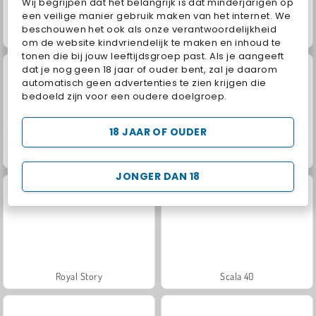
Wij begrijpen dat het belangrijk is dat minderjarigen op
een veilige manier gebruik maken van het internet. We
beschouwen het ook als onze verantwoordelijkheid
Fashion Princess - Dress Up for Girls
Jewel Garden Story
om de website kindvriendelijk te maken en inhoud te
tonen die bij jouw leeftijdsgroep past. Als je aangeeft
dat je nog geen 18 jaar of ouder bent, zal je daarom
automatisch geen advertenties te zien krijgen die
bedoeld zijn voor een oudere doelgroep.
18 JAAR OF OUDER
Farm Merge Valley
Masha and the Bear: Meadows
JONGER DAN 18
Royal Story
Scala 40