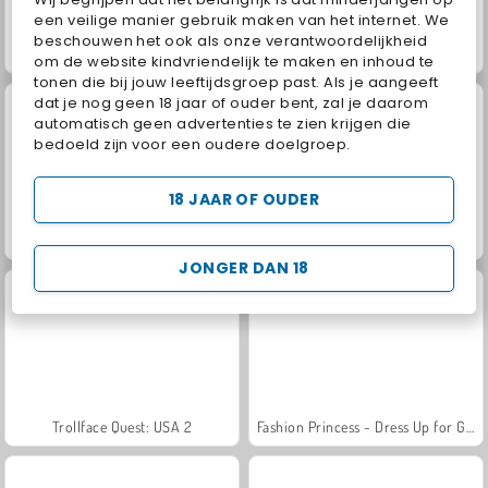
een veilige manier gebruik maken van het internet. We
beschouwen het ook als onze verantwoordelijkheid
Juice Merge
Masha and the Bear: Meadows
om de website kindvriendelijk te maken en inhoud te
tonen die bij jouw leeftijdsgroep past. Als je aangeeft
dat je nog geen 18 jaar of ouder bent, zal je daarom
automatisch geen advertenties te zien krijgen die
bedoeld zijn voor een oudere doelgroep.
18 JAAR OF OUDER
Grand Mahjong Connect
Jewel Garden Story
JONGER DAN 18
Trollface Quest: USA 2
Fashion Princess - Dress Up for Girls