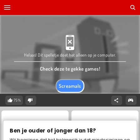
Helaas! Dit spelletje doet het alleen op je computer.
Check deze te gekke games!
Screamals
75%
Ben je ouder of jonger dan 18?
Wij begrijpen dat het belangrijk is dat minderjarigen op