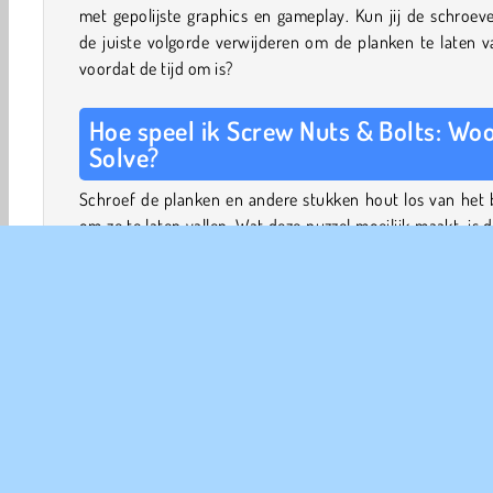
met gepolijste graphics en gameplay. Kun jij de schroev
de juiste volgorde verwijderen om de planken te laten v
voordat de tijd om is?
Hoe speel ik Screw Nuts & Bolts: Wo
Solve?
Schroef de planken en andere stukken hout los van het 
om ze te laten vallen. Wat deze puzzel moeilijk maakt, is d
een schroef alleen kunt verwijderen als je hem in een 
schroefgat draait.
Je hebt maar een paar extra schroefgaten en als je een
een schroef hebt verwijderd, kun je hem niet 
terugdraaien in hetzelfde gat. Let dus goed op welke je 
losdraait!
Vallende planken kunnen voor andere problemen zor
want ze kunnen voor een schroefgat naar beneden tuim