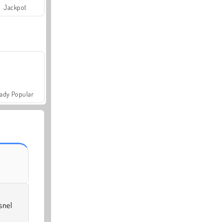
Jackpot
ady Popular
snel