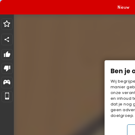
Nieuw
Ben je 
Wij begrijp
manier geb
onze verant
en inhoud t
dat je nog 
geen advert
doelgroep.