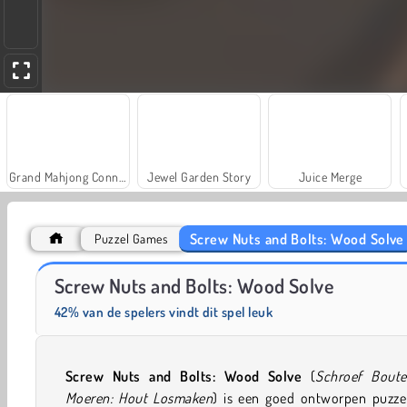
Grand Mahjong Connect
Jewel Garden Story
Juice Merge
Screw Nuts and Bolts: Wood Solve
Puzzel Games
Masha and the Bear: Meadows
Farm Merge Valley
Screw Nuts and Bolts: Wood Solve
42% van de spelers vindt dit spel leuk
Screw Nuts and Bolts: Wood Solve
(
Schroef Bout
Moeren: Hout Losmaken
) is een goed ontworpen puzzel