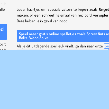
en in
allen
Spaar kaartjes om speciale zetten te kopen zoals
Onge
maken
,
of
een schroef
helemaal van het bord
verwijde
Deze helpen je in geval van nood.
od
Speel meer gratis online spelletjes zoals Screw Nuts a
Bolts: Wood Solve
bord
Als je dit uitdagende spel leuk vindt, ga dan naar onze
pu
at je
spelletjes sectie
en onze
verzameling logica spelletjes
ander
hersenspelletjes
voor meer hersenkrakers die je missc
leuk vindt.
maal
Wie heeft Screw Nuts & Bolts: Wood Solve?
meer
Schroef Bouten & Moeren: Wood Solve
is gemaakt 
eerst
Bravestars Games.
gen,
Wanneer is Screw Nuts & Bolts: Wood Solve uitgebrach
elen