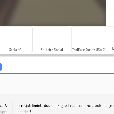
L
Scala 40
Solitaire Social
Trollface Quest: USA 2
Royal Story
Let's Fish!
en &
een
tijdslimiet
, dus denk goed na, maar zorg ook dat je 
spel
handelt!