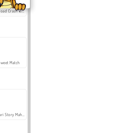
Offroad Crash Climber 4X4
Sweet Match
Safari Story Mahjong