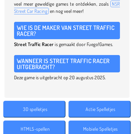
veel meer geweldige games te ontdekken, zoals
NSR
Street Car Racing
en nog veel meer!
WIE IS DE MAKER VAN STREET TRAFFIC
RACER?
Street Traffic Racer
is gemaakt door Fuego!Games.
WANNEER IS STREET TRAFFIC RACER
UITGEBRACHT?
Deze game is uitgebracht op 20 augustus 2025.
3D spelletjes
Actie Spelletjes
HTML5-spellen
Mobiele Spelletjes