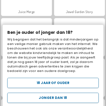
Juice Merge
Jewel Garden Story
Ben je ouder of jonger dan 18?
Wij begrijpen dat het belangrijk is dat minderjarigen op
een veilige manier gebruik maken van het internet. We
beschouwen het ook als onze verantwoordelijkheid
Grand Mahjong Connect
Fashion Princess - Dress Up for Girls
om de website kindvriendelijk te maken en inhoud te
tonen die bij jouw leeftijdsgroep past. Als je aangeeft
dat je nog geen 18 jaar of ouder bent, zal je daarom
automatisch geen advertenties te zien krijgen die
bedoeld zijn voor een oudere doelgroep.
18 JAAR OF OUDER
Scala 40
Heroes of Myths
JONGER DAN 18