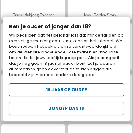
Grand Mahjong Connect
Jewel Garden Story
Ben je ouder of jonger dan 18?
Wij begrijpen dat het belangrijk is dat minderjarigen op
een veilige manier gebruik maken van het internet. We
beschouwen het ook als onze verantwoordelijkheid
om de website kindvriendelijk te maken en inhoud te
tonen die bij jouw leeftijdsgroep past. Als je aangeeft
dat je nog geen 18 jaar of ouder bent, zal je daarom
Juice Merge
Scala 40
automatisch geen advertenties te zien krijgen die
bedoeld zijn voor een oudere doelgroep.
18 JAAR OF OUDER
JONGER DAN 18
Solitaire FRVR
Solitaire Social