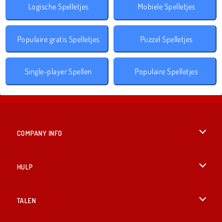
Logische Spelletjes
Mobiele Spelletjes
Populaire gratis Spelletjes
Puzzel Spelletjes
Single-player Spellen
Populaire Spelletjes
COMPANY INFO
Gebruiksvoorwaarden
HULP
Ons privacybeleid
Help
TALEN
Cookies