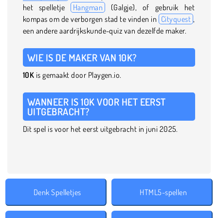
het spelletje
Hangman
(Galgje), of gebruik het
kompas om de verborgen stad te vinden in
Cityquest
,
een andere aardrijkskunde-quiz van dezelfde maker.
WIE IS DE MAKER VAN 10K?
10K
is gemaakt door Playgen.io.
WANNEER IS 10K VOOR HET EERST
UITGEBRACHT?
Dit spel is voor het eerst uitgebracht in juni 2025.
Denk Spelletjes
HTML5-spellen