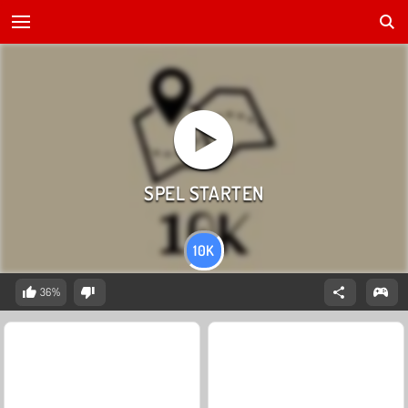
10K
36%