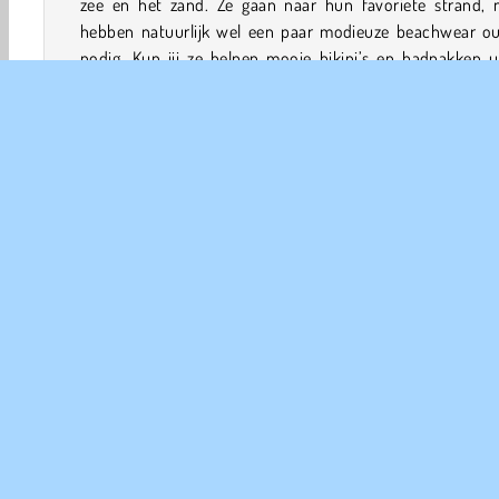
zee en het zand. Ze gaan naar hun favoriete strand, 
hebben natuurlijk wel een paar modieuze beachwear out
nodig. Kun jij ze helpen mooie bikini’s en badpakken u
kiezen. Denk in dit
aankleed spelletje
ook aan een strand
en andere mooie accessoires. Doe ook even snel hun 
voordat jullie van huis gaan.
Spelbesturing
Mode Spelletjes
Meiden
HTML5
Make-Up
Ma
COM