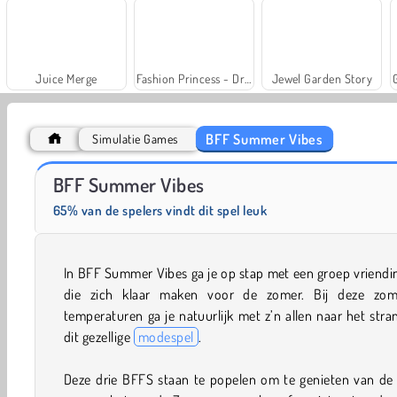
Juice Merge
Fashion Princess - Dress Up for Girls
Jewel Garden Story
BFF Summer Vibes
Simulatie Games
Trollface Quest: USA 2
Farm Merge Valley
BFF Summer Vibes
65% van de spelers vindt dit spel leuk
In BFF Summer Vibes ga je op stap met een groep vriend
die zich klaar maken voor de zomer. Bij deze zom
temperaturen ga je natuurlijk met z’n allen naar het stra
dit gezellige
modespel
.
Deze drie BFFS staan te popelen om te genieten van de 