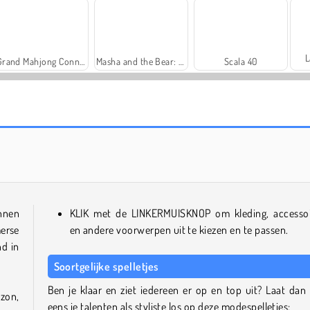
L
Grand Mahjong Connect
Masha and the Bear: Meadows
Scala 40
Solitaire Social
Royal Story
innen
KLIK met de LINKERMUISKNOP om kleding, accessoi
erse
en andere voorwerpen uit te kiezen en te passen.
nd in
Soortgelijke spelletjes
Ben je klaar en ziet iedereen er op en top uit? Laat dan
zon,
eens je talenten als styliste los op deze modespelletjes: