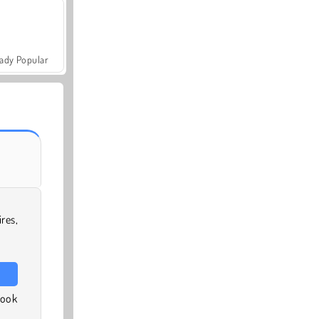
ady Popular
res,
 ook