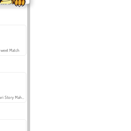
Offroad Crash Climber 4X4
Sweet Match
Safari Story Mahjong