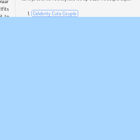
maar
fits
Celebrity Cute Couple
it te
Kawaii Magical Girl Dress-Up
doek
Princesses Contest
haar
Lady Strange and Ruby Witch
Wie is de maker van BFF Summer Vibes?
BFF Summer Vibes is gemaakt door CuteDressup.
keover
Mobiele
Populair
Single-player
PANY INFO
HULP