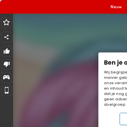
Nieuw
Ben je 
Wij begrijp
manier geb
onze verant
en inhoud t
dat je nog 
geen advert
doelgroep.