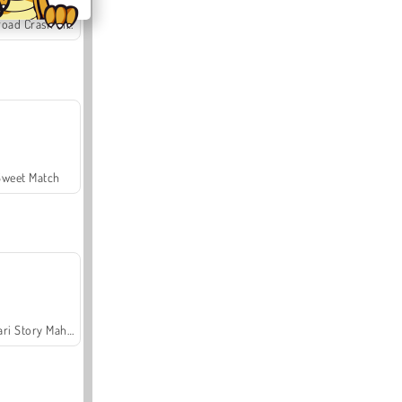
Offroad Crash Climber 4X4
Sweet Match
Safari Story Mahjong