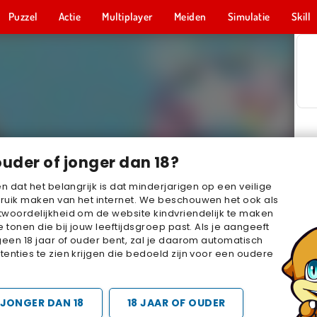
Puzzel
Actie
Multiplayer
Meiden
Simulatie
Skill
ouder of jonger dan 18?
en dat het belangrijk is dat minderjarigen op een veilige
ruik maken van het internet. We beschouwen het ook als
woordelijkheid om de website kindvriendelijk te maken
e tonen die bij jouw leeftijdsgroep past. Als je aangeeft
geen 18 jaar of ouder bent, zal je daarom automatisch
enties te zien krijgen die bedoeld zijn voor een oudere
JONGER DAN 18
18 JAAR OF OUDER