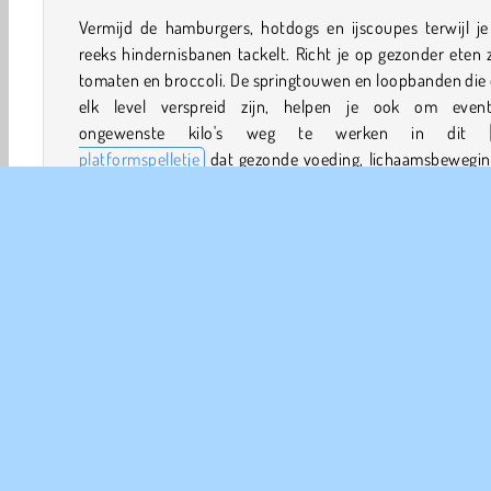
Vermijd de hamburgers, hotdogs en ijscoupes terwijl je
reeks hindernisbanen tackelt. Richt je op gezonder eten 
tomaten en broccoli. De springtouwen en loopbanden die
elk level verspreid zijn, helpen je ook om event
ongewenste kilo's weg te werken in dit
platformspelletje
dat gezonde voeding, lichaamsbewegin
een positief gevoel over je lichaam bevordert.
Hoe speel je Body Race?
Pas jij in de jurk of weet je het hart van de knapperd aa
einde van elk level te veroveren in dit
online spelletje
verschillende soorten schoonheid viert? Je moet vet
voedingsmiddelen vermijden terwijl je gez
voedingsmiddelen pakt en traint terwijl je naar de finish 
waar de weegschaal op je wacht. Aan het einde van elk 