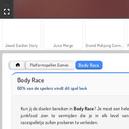
Jewel Garden Story
Juice Merge
Grand Mahjong Connect
Body Race
Platformspellen Games
Trollface Quest: USA 2
Farm Merge Valley
Body Race
60% van de spelers vindt dit spel leuk
Kun jij de doelen bereiken in
Body Race
? Je moet een hel
junkfood zien te vermijden die je in elk level van
racespelletje zullen proberen te verleiden.