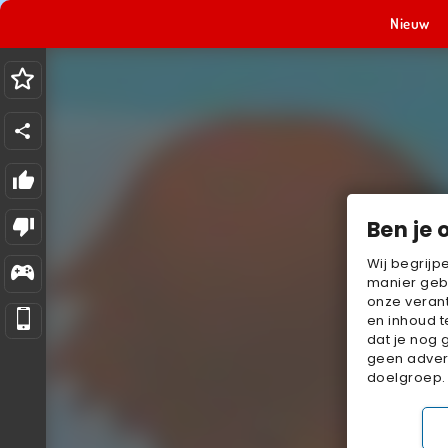
Nieuw
Ben je 
Wij begrijp
manier geb
onze verant
en inhoud t
dat je nog 
geen advert
doelgroep.