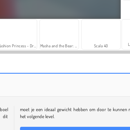
L
Fashion Princess - Dress Up for Girls
Masha and the Bear: Meadows
Scala 40
Solitaire Social
Royal Story
eboel
moet je een ideaal gewicht hebben om door te kunnen 
 dit
het volgende level.