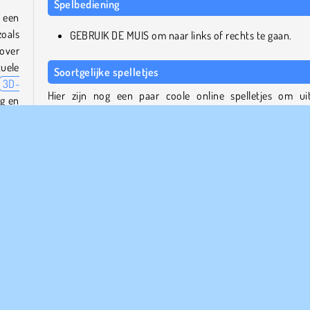
Spelbediening
 een
zoals
GEBRUIK DE MUIS om naar links of rechts te gaan.
 over
uele
Soortgelijke spelletjes
3D-
Hier zijn nog een paar coole online spelletjes om ui
g en
proberen!
Sweet Sixty
Women Wrestling Fight Revolution
n het
Blob Giant 3D
dat
Queen Bee
tige
onde
Wie is de maker?
racet
Body Race is gemaakt door Gismart.
level