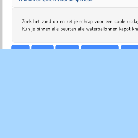
Zoek het zand op en zet je schrap voor een coole uitda
Kun je binnen alle beurten alle waterballonnen kapot kn
Denk
HTML5
Mobiele
Point and Click
Popula
COM
Ge