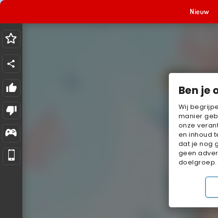
Nieuw
Ben je 
Wij begrijp
manier geb
onze verant
en inhoud t
dat je nog 
geen advert
doelgroep.