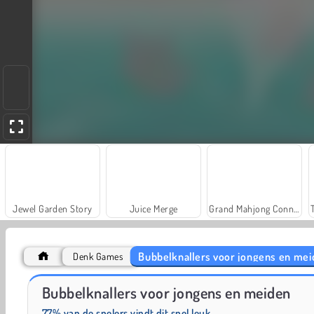
Jewel Garden Story
Juice Merge
Grand Mahjong Connect
Bubbelknallers voor jongens en me
Denk Games
Solitaire Social
Fashion Princess - Dress Up for Girls
Bubbelknallers voor jongens en meiden
77% van de spelers vindt dit spel leuk