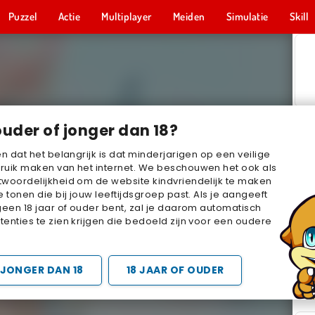
Puzzel
Actie
Multiplayer
Meiden
Simulatie
Skill
ouder of jonger dan 18?
en dat het belangrijk is dat minderjarigen op een veilige
ruik maken van het internet. We beschouwen het ook als
woordelijkheid om de website kindvriendelijk te maken
e tonen die bij jouw leeftijdsgroep past. Als je aangeeft
geen 18 jaar of ouder bent, zal je daarom automatisch
enties te zien krijgen die bedoeld zijn voor een oudere
JONGER DAN 18
18 JAAR OF OUDER