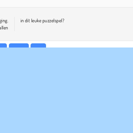
ging.
in dit leuke puzzelspel?
allen
ir
Puzzel
Skill
PANY INFO
HULP
bruiksvoorwaarden
Cookies
Help
Ons privacybeleid
Cookietoestemming