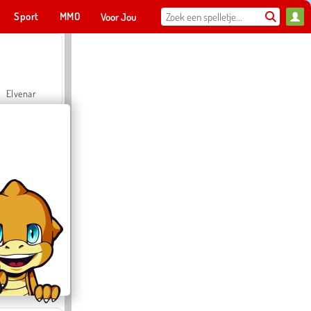
Sport
MMO
Voor Jou
Elvenar
Hospital Surgeon Doctor Game
Offroad Crash Climber 4X4