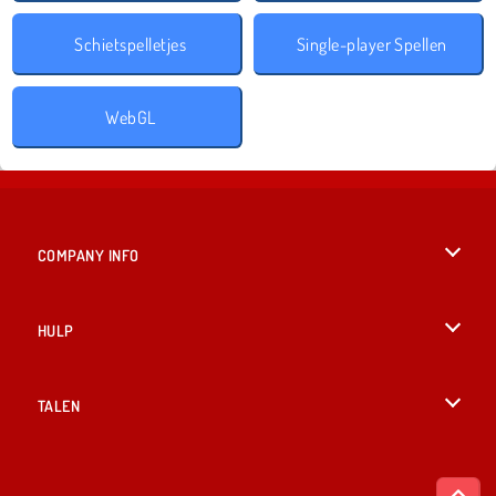
Schietspelletjes
Single-player Spellen
WebGL
COMPANY INFO
Gebruiksvoorwaarden
HULP
Ons privacybeleid
Help
TALEN
Cookies
English