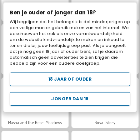
Ben je ouder of jonger dan 18?
Jewel Garden Story
Trollface Quest: USA 2
Wij begrijpen dat het belangrijk is dat minderjarigen op
een veilige manier gebruik maken van het internet. We
beschouwen het ook als onze verantwoordelijkheid
om de website kindvriendelijk te maken en inhoud te
tonen die bij jouw leeftijdsgroep past. Als je aangeeft
dat je nog geen 18 jaar of ouder bent, zal je daarom
automatisch geen advertenties te zien krijgen die
bedoeld zijn voor een oudere doelgroep.
Juice Merge
Grand Mahjong Connect
18 JAAR OF OUDER
JONGER DAN 18
Masha and the Bear: Meadows
Royal Story