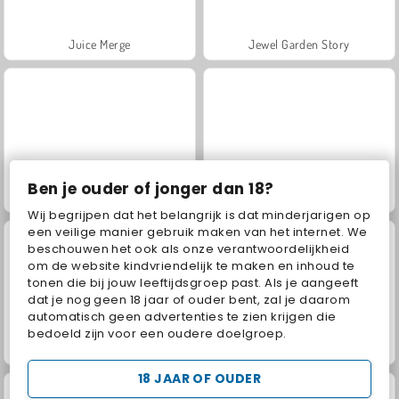
Juice Merge
Jewel Garden Story
Ben je ouder of jonger dan 18?
Grand Mahjong Connect
Masha and the Bear: Meadows
Wij begrijpen dat het belangrijk is dat minderjarigen op
een veilige manier gebruik maken van het internet. We
beschouwen het ook als onze verantwoordelijkheid
om de website kindvriendelijk te maken en inhoud te
tonen die bij jouw leeftijdsgroep past. Als je aangeeft
dat je nog geen 18 jaar of ouder bent, zal je daarom
automatisch geen advertenties te zien krijgen die
bedoeld zijn voor een oudere doelgroep.
Scala 40
Farm Merge Valley
18 JAAR OF OUDER