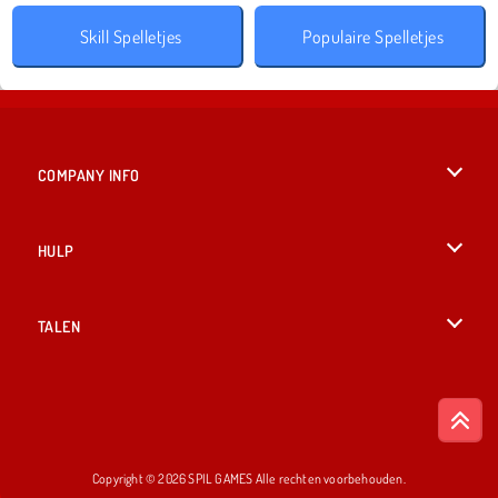
Skill Spelletjes
Populaire Spelletjes
COMPANY INFO
Gebruiksvoorwaarden
HULP
Ons privacybeleid
Help
TALEN
Cookies
English
Cookietoestemming
British English
Copyright © 2026 SPIL GAMES Alle rechten voorbehouden.