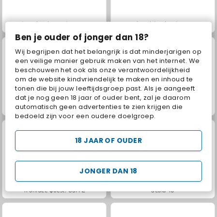
Grand Mahjong Connect
Jewel Garden Story
Ben je ouder of jonger dan 18?
Wij begrijpen dat het belangrijk is dat minderjarigen op
een veilige manier gebruik maken van het internet. We
beschouwen het ook als onze verantwoordelijkheid
om de website kindvriendelijk te maken en inhoud te
tonen die bij jouw leeftijdsgroep past. Als je aangeeft
dat je nog geen 18 jaar of ouder bent, zal je daarom
automatisch geen advertenties te zien krijgen die
Juice Merge
Solitaire Social
bedoeld zijn voor een oudere doelgroep.
18 JAAR OF OUDER
JONGER DAN 18
Trollface Quest: USA 2
Scala 40