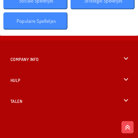
Sociale Spelletjes
Strategie Spelletjes
Populaire Spelletjes
COMPANY INFO
Gebruiksvoorwaarden
HULP
Ons privacybeleid
Help
TALEN
Cookies
English
Cookietoestemming
British English