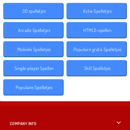
3D spelletjes
Actie Spelletjes
Arcade Spelletjes
HTML5-spellen
Mobiele Spelletjes
Populaire gratis Spelletjes
Single-player Spellen
Skill Spelletjes
Populaire Spelletjes
COMPANY INFO