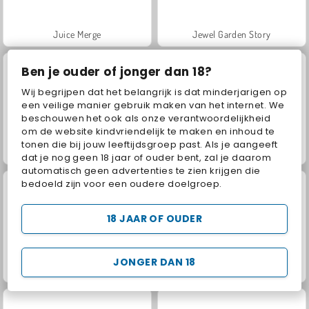
Juice Merge
Jewel Garden Story
Ben je ouder of jonger dan 18?
Wij begrijpen dat het belangrijk is dat minderjarigen op
een veilige manier gebruik maken van het internet. We
beschouwen het ook als onze verantwoordelijkheid
om de website kindvriendelijk te maken en inhoud te
tonen die bij jouw leeftijdsgroep past. Als je aangeeft
Grand Mahjong Connect
Fashion Princess - Dress Up for Girls
dat je nog geen 18 jaar of ouder bent, zal je daarom
automatisch geen advertenties te zien krijgen die
bedoeld zijn voor een oudere doelgroep.
18 JAAR OF OUDER
JONGER DAN 18
Scala 40
Masha and the Bear: Meadows