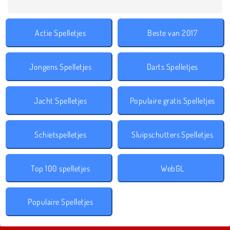
Actie Spelletjes
Beste van 2017
Jongens Spelletjes
Darts Spelletjes
Jacht Spelletjes
Populaire gratis Spelletjes
Schietspelletjes
Sluipschutters Spelletjes
Top 100 spelletjes
WebGL
Populaire Spelletjes