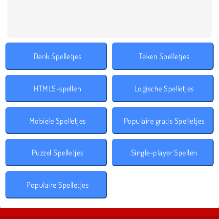
Denk Spelletjes
Teken Spelletjes
HTML5-spellen
Logische Spelletjes
Mobiele Spelletjes
Populaire gratis Spelletjes
Puzzel Spelletjes
Single-player Spellen
Populaire Spelletjes