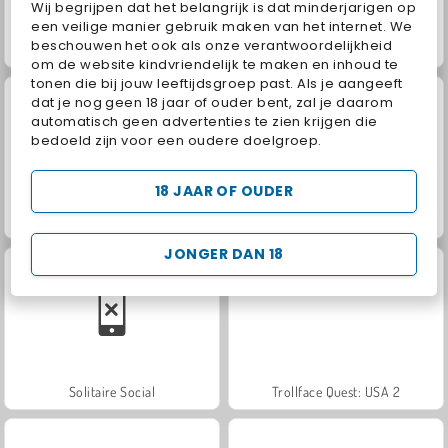
Wij begrijpen dat het belangrijk is dat minderjarigen op
een veilige manier gebruik maken van het internet. We
beschouwen het ook als onze verantwoordelijkheid
Grand Mahjong Connect
Jewel Garden Story
om de website kindvriendelijk te maken en inhoud te
tonen die bij jouw leeftijdsgroep past. Als je aangeeft
dat je nog geen 18 jaar of ouder bent, zal je daarom
automatisch geen advertenties te zien krijgen die
bedoeld zijn voor een oudere doelgroep.
18 JAAR OF OUDER
Juice Merge
Scala 40
JONGER DAN 18
Solitaire Social
Trollface Quest: USA 2