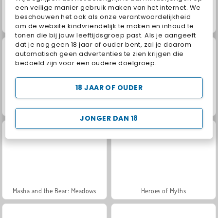
een veilige manier gebruik maken van het internet. We
beschouwen het ook als onze verantwoordelijkheid
Jewel Garden Story
Juice Merge
om de website kindvriendelijk te maken en inhoud te
tonen die bij jouw leeftijdsgroep past. Als je aangeeft
dat je nog geen 18 jaar of ouder bent, zal je daarom
automatisch geen advertenties te zien krijgen die
bedoeld zijn voor een oudere doelgroep.
18 JAAR OF OUDER
Grand Mahjong Connect
Fashion Princess - Dress Up for Girls
JONGER DAN 18
Masha and the Bear: Meadows
Heroes of Myths