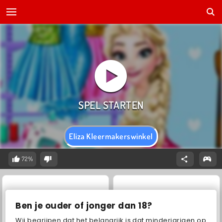
Eliza Kleermakerswinkel
72%
Ben je ouder of jonger dan 18?
Wij begrijpen dat het belangrijk is dat minderjarigen op