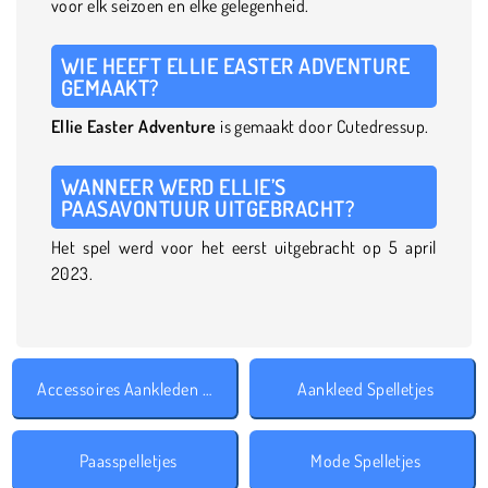
voor elk seizoen en elke gelegenheid.
WIE HEEFT ELLIE EASTER ADVENTURE
GEMAAKT?
Ellie Easter Adventure
is gemaakt door Cutedressup.
WANNEER WERD ELLIE’S
PAASAVONTUUR UITGEBRACHT?
Het spel werd voor het eerst uitgebracht op 5 april
2023.
Accessoires Aankleden Spelletjes
Aankleed Spelletjes
Paasspelletjes
Mode Spelletjes