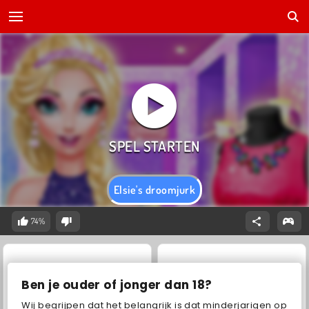
Elsie's droomjurk
74%
Ben je ouder of jonger dan 18?
Wij begrijpen dat het belangrijk is dat minderjarigen op