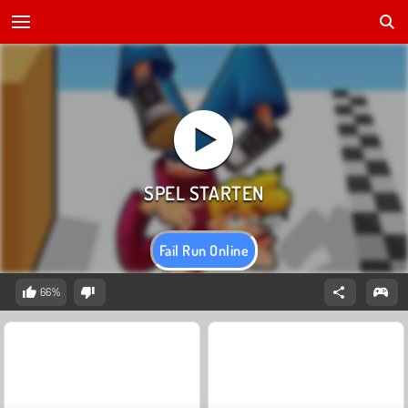
Fail Run Online
66%