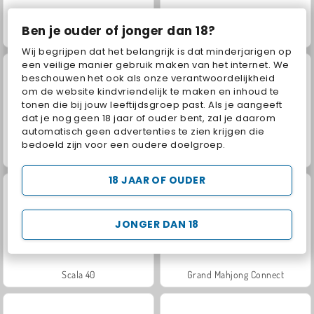
Ben je ouder of jonger dan 18?
Juice Merge
Jewel Garden Story
Wij begrijpen dat het belangrijk is dat minderjarigen op
een veilige manier gebruik maken van het internet. We
beschouwen het ook als onze verantwoordelijkheid
om de website kindvriendelijk te maken en inhoud te
tonen die bij jouw leeftijdsgroep past. Als je aangeeft
dat je nog geen 18 jaar of ouder bent, zal je daarom
automatisch geen advertenties te zien krijgen die
bedoeld zijn voor een oudere doelgroep.
Fashion Princess - Dress Up for Girls
Masha and the Bear: Meadows
18 JAAR OF OUDER
JONGER DAN 18
Scala 40
Grand Mahjong Connect