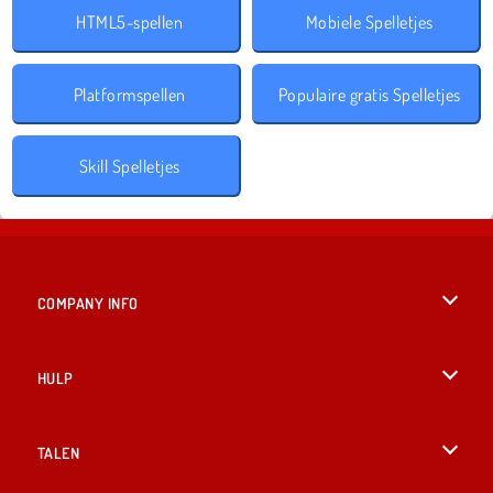
HTML5-spellen
Mobiele Spelletjes
Platformspellen
Populaire gratis Spelletjes
Skill Spelletjes
COMPANY INFO
Gebruiksvoorwaarden
HULP
Ons privacybeleid
Help
TALEN