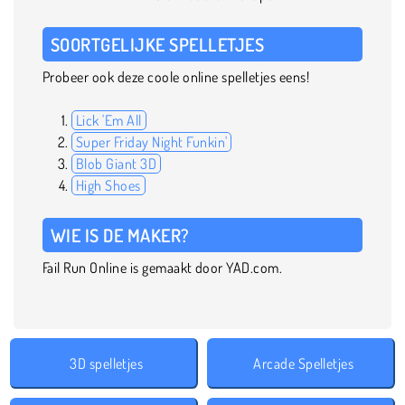
SOORTGELIJKE SPELLETJES
Probeer ook deze coole online spelletjes eens!
Lick 'Em All
Super Friday Night Funkin'
Blob Giant 3D
High Shoes
WIE IS DE MAKER?
Fail Run Online is gemaakt door YAD.com.
3D spelletjes
Arcade Spelletjes