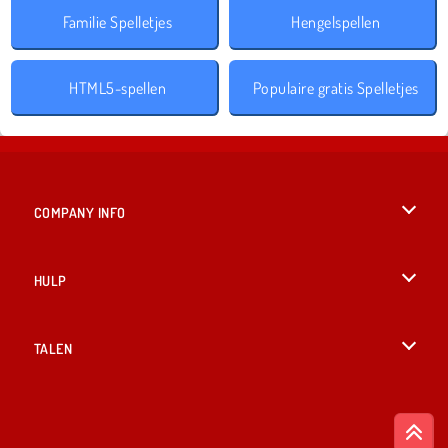
Familie Spelletjes
Hengelspellen
HTML5-spellen
Populaire gratis Spelletjes
COMPANY INFO
Gebruiksvoorwaarden
HULP
Ons privacybeleid
Help
TALEN
Cookies
English
Cookietoestemming