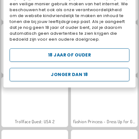
een veilige manier gebruik maken van het internet. We
beschouwen het ook als onze verantwoordelijkheid
om de website kindvriendelijk te maken en inhoud te
Jewel Garden Story
Juice Merge
tonen die bij jouw leeftijdsgroep past. Als je aangeeft
dat je nog geen 18 jaar of ouder bent, zal je daarom
automatisch geen advertenties te zien krijgen die
bedoeld zijn voor een oudere doelgroep.
18 JAAR OF OUDER
Grand Mahjong Connect
Heroes of Myths
JONGER DAN 18
Trollface Quest: USA 2
Fashion Princess - Dress Up for Girls