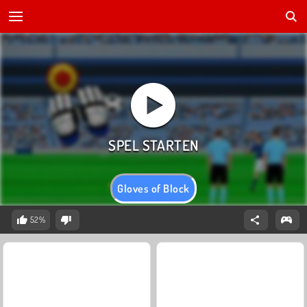
Gloves of Block
52%