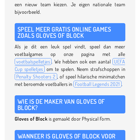
een nieuw team kiezen. Je eigen nationale team
bijvoorbeeld.
SPEEL MEER GRATIS ONLINE GAMES
ZOALS GLOVES OF BLOCK
Als je dit een leuk spel vindt, speel dan meer
voetbalgames op onze pagina met alle
voetbalspelletjes
. We hebben ook een aantal
UEFA
Cup spelletjes
om te spelen. Neem strafschoppen in
Penalty Shooters 2
, of speel hilarische minimatchen
met beroemde voetballers in
Football Legends 2021
.
WIE IS DE MAKER VAN GLOVES OF
BLOCK?
Gloves of Block
is gemaakt door Physical Form.
WANNEER IS GLOVES OF BLOCK VOOR