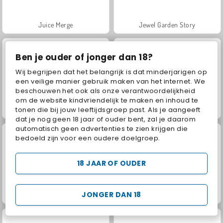
Juice Merge
Jewel Garden Story
Ben je ouder of jonger dan 18?
Wij begrijpen dat het belangrijk is dat minderjarigen op
een veilige manier gebruik maken van het internet. We
beschouwen het ook als onze verantwoordelijkheid
om de website kindvriendelijk te maken en inhoud te
tonen die bij jouw leeftijdsgroep past. Als je aangeeft
Grand Mahjong Connect
Scala 40
dat je nog geen 18 jaar of ouder bent, zal je daarom
automatisch geen advertenties te zien krijgen die
bedoeld zijn voor een oudere doelgroep.
18 JAAR OF OUDER
JONGER DAN 18
Fashion Princess - Dress Up for Girls
Masha and the Bear: Meadows