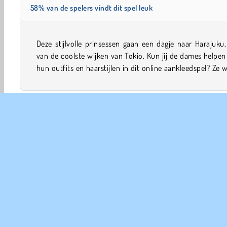
58% van de spelers vindt dit spel leuk
Deze stijlvolle prinsessen gaan een dagje naar Harajuku
echt indruk maken op hun vriendinnen, dus leef je hele
van de coolste wijken van Tokio. Kun jij de dames helpe
hun outfits en haarstijlen in dit online aankleedspel? Ze w
Aankleed
Meiden
Makeover
Mobiele
Prinses
COM
Ge