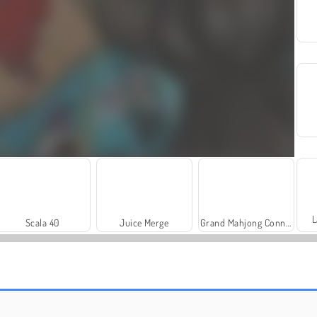
L
Scala 40
Juice Merge
Grand Mahjong Connect
Royal Story
Rummy World