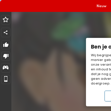
Nieuw
Ben je 
Wij begrijp
manier geb
onze verant
en inhoud t
dat je nog 
geen advert
doelgroep.