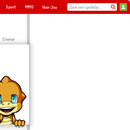
Sport
MMO
Voor Jou
Elvenar
Hospital Surgeon Doctor Game
Offroad Crash Climber 4X4