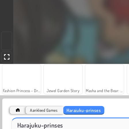
Fashion Princess - Dress Up for Girls
Jewel Garden Story
Masha and the Bear: Meadows
Harajuku-prinses
Aankleed Games
Farm Merge Valley
Heroes of Myths
Harajuku-prinses