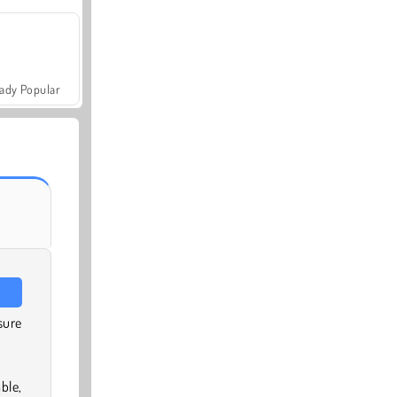
ady Popular
sure
ble,