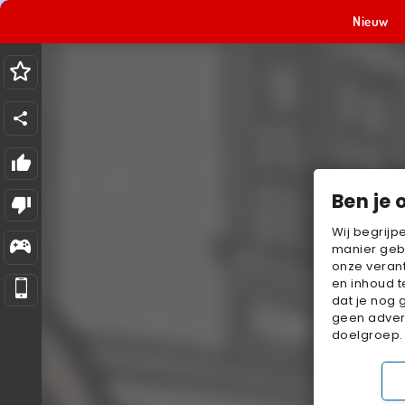
Nieuw
Ben je 
Wij begrijp
manier geb
onze verant
en inhoud t
dat je nog 
geen advert
doelgroep.