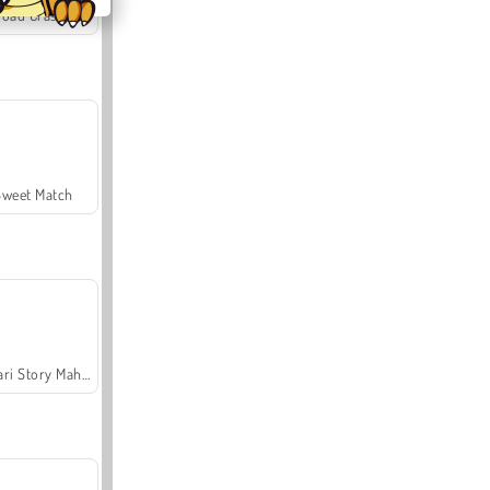
Offroad Crash Climber 4X4
Sweet Match
Safari Story Mahjong