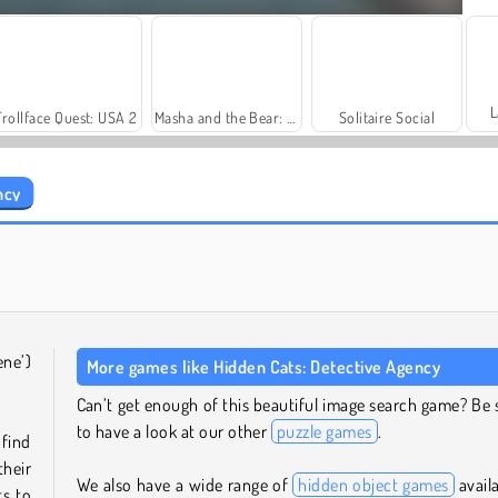
L
Trollface Quest: USA 2
Masha and the Bear: Meadows
Solitaire Social
ncy
Fashion Princess - Dress Up for Girls
Harvest Honors Classic
ene’)
More games like Hidden Cats: Detective Agency
Can’t get enough of this beautiful image search game? Be 
to have a look at our other
puzzle games
.
find
their
We also have a wide range of
hidden object games
availa
ts to