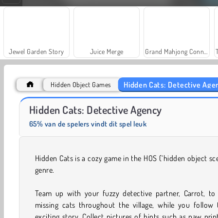
Jewel Garden Story
Juice Merge
Grand Mahjong Connect
Hidden Cats: Detective Age
Hidden Object Games
Farm Merge Valley
Scala 40
Hidden Cats: Detective Agency
65% van de spelers vindt dit spel leuk
Hidden Cats is a cozy game in the HOS (‘hidden object sc
genre.
Team up with your fuzzy detective partner, Carrot, to 
missing cats throughout the village, while you follow 
exciting story. Collect pictures of hints such as paw prin