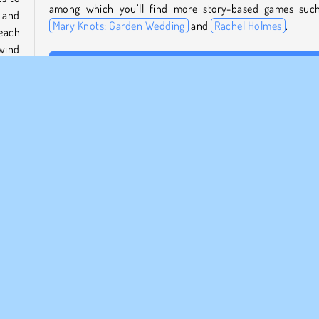
among which you’ll find more story-based games suc
 and
Mary Knots: Garden Wedding
and
Rachel Holmes
.
 each
wind
Who created Hidden Cats?
This cat puzzle game was developed by MOBASO.
When was Hidden Cats: Detective Agency released?
ious
f you
This searching game was first released on the web in Jan
 the
of 2023.
Populair
Puzzel
Single-player