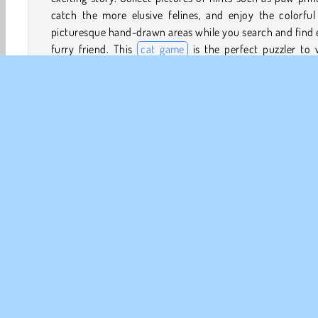
catch the more elusive felines, and enjoy the colorful
picturesque hand-drawn areas while you search and find
furry friend. This
cat game
is the perfect puzzler to 
down and relax.
How to play Hidden Cats
Use your mouse or touchscreen to look around the var
locations and click or tap to reveal the hidden cats. I
need a hint, you can tap the cat you’re looking for in
banner menu.
Dieren
Katten Spelletjes
Hidden Object
HTML5