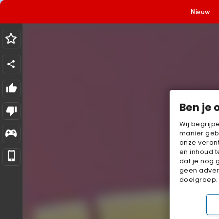
Nieuw
Ben je 
Wij begrijp
manier geb
onze verant
en inhoud t
dat je nog 
geen advert
doelgroep.