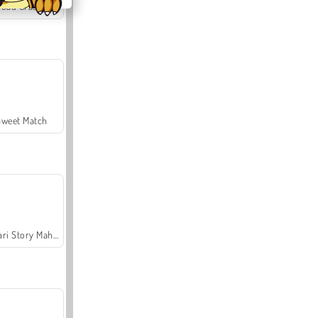
Offroad Crash Climber 4X4
Sweet Match
Safari Story Mahjong