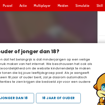
Puzzel
Actie
Multiplayer
Meiden
Simulatie
Skill
ouder of jonger dan 18?
en dat het belangrijk is dat minderjarigen op een veilige
ruik maken van het internet. We beschouwen het ook als
woordelijkheid om de website kindvriendelijk te maken
e tonen die bij jouw leeftijdsgroep past. Als je aangeeft
geen 18 jaar of ouder bent, zal je daarom automatisch
enties te zien krijgen die bedoeld zijn voor een oudere
JONGER DAN 18
18 JAAR OF OUDER