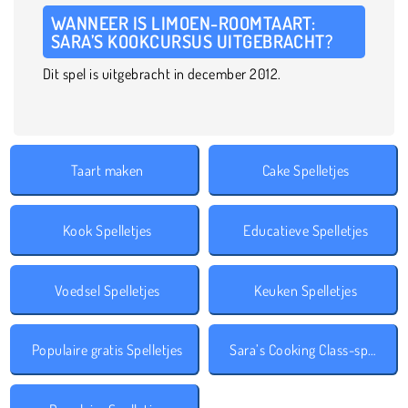
WANNEER IS LIMOEN-ROOMTAART:
SARA’S KOOKCURSUS UITGEBRACHT?
Dit spel is uitgebracht in december 2012.
Taart maken
Cake Spelletjes
Kook Spelletjes
Educatieve Spelletjes
Voedsel Spelletjes
Keuken Spelletjes
Populaire gratis Spelletjes
Sara’s Cooking Class-spelletjes