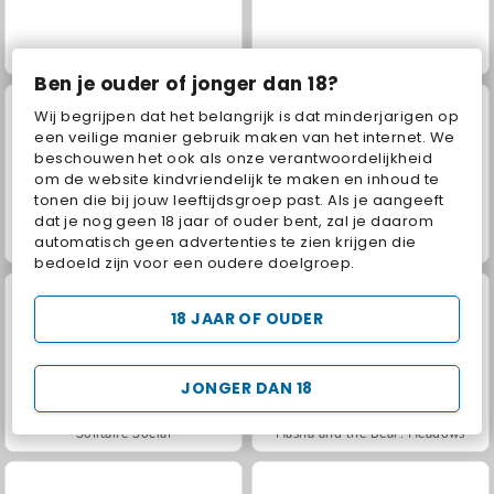
Jewel Garden Story
Trollface Quest: USA 2
Ben je ouder of jonger dan 18?
Wij begrijpen dat het belangrijk is dat minderjarigen op
een veilige manier gebruik maken van het internet. We
beschouwen het ook als onze verantwoordelijkheid
om de website kindvriendelijk te maken en inhoud te
tonen die bij jouw leeftijdsgroep past. Als je aangeeft
dat je nog geen 18 jaar of ouder bent, zal je daarom
automatisch geen advertenties te zien krijgen die
Juice Merge
Grand Mahjong Connect
bedoeld zijn voor een oudere doelgroep.
18 JAAR OF OUDER
JONGER DAN 18
Solitaire Social
Masha and the Bear: Meadows