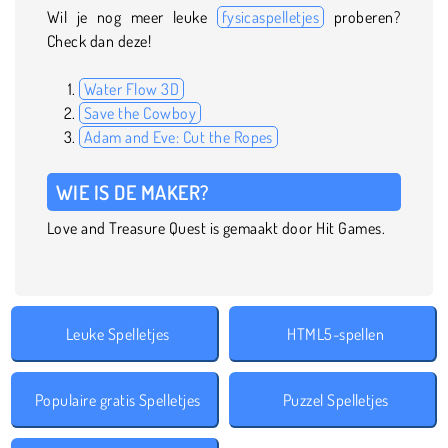
Wil je nog meer leuke
fysicaspelletjes
proberen?
Check dan deze!
Water Flow 3D
Save the Cowboy
Adam and Eve: Cut the Ropes
WIE IS DE MAKER?
Love and Treasure Quest is gemaakt door Hit Games.
Leuke Spelletjes
HTML5-spellen
Populaire gratis Spelletjes
Puzzel Spelletjes