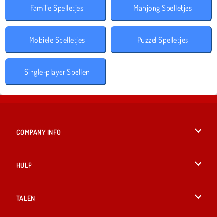
Familie Spelletjes
Mahjong Spelletjes
Mobiele Spelletjes
Puzzel Spelletjes
Single-player Spellen
COMPANY INFO
Gebruiksvoorwaarden
HULP
Ons privacybeleid
Help
TALEN
Cookies