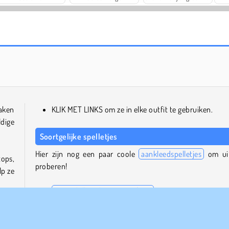
Trollface Quest: USA 2
Heroes of Myths
maken
KLIK MET LINKS om ze in elke outfit te gebruiken.
ldige
Soortgelijke spelletjes
Hier zijn nog een paar coole
aankleedspelletjes
om ui
ops,
proberen!
lp ze
Superdoll: Makeup Transform
Pandemic Fashion Mask
Kawaii Magical Girl Dress-Up