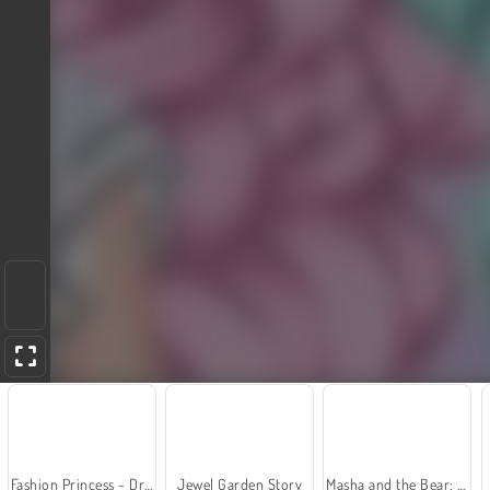
Fashion Princess - Dress Up for Girls
Jewel Garden Story
Masha and the Bear: Meadows