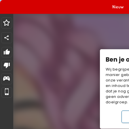
Nieuw
Ben je 
Wij begrijp
manier geb
onze verant
en inhoud t
dat je nog 
geen advert
doelgroep.