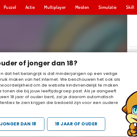
Puzzel
Actie
Multiplayer
Meiden
Simulatie
Skill
ouder of jonger dan 18?
en dat het belangrijk is dat minderjarigen op een veilige
ruik maken van het internet. We beschouwen het ook als
woordelijkheid om de website kindvriendelijk te maken
e tonen die bij jouw leeftijdsgroep past. Als je aangeeft
geen 18 jaar of ouder bent, zal je daarom automatisch
enties te zien krijgen die bedoeld zijn voor een oudere
JONGER DAN 18
18 JAAR OF OUDER