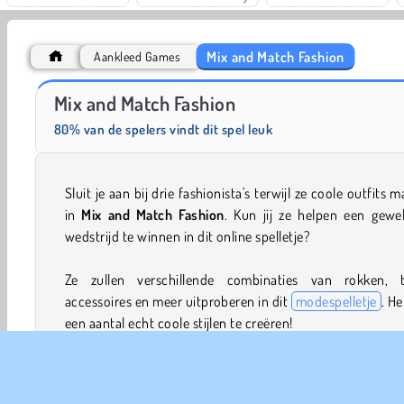
Mix and Match Fashion
Aankleed Games
Farm Merge Valley
Solitaire Social
Mix and Match Fashion
80% van de spelers vindt dit spel leuk
Sluit je aan bij drie fashionista's terwijl ze coole outfits 
in
Mix and Match Fashion
. Kun jij ze helpen een gewe
wedstrijd te winnen in dit online spelletje?
Ze zullen verschillende combinaties van rokken, t
accessoires en meer uitproberen in dit
modespelletje
. He
een aantal echt coole stijlen te creëren!
Spelbediening