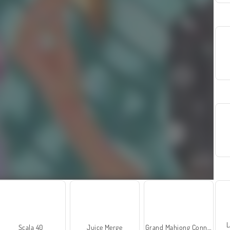
L
Scala 40
Juice Merge
Grand Mahjong Connect