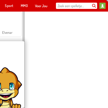
Sport
MMO
Voor Jou
Elvenar
Hospital Surgeon Doctor Game
Offroad Crash Climber 4X4