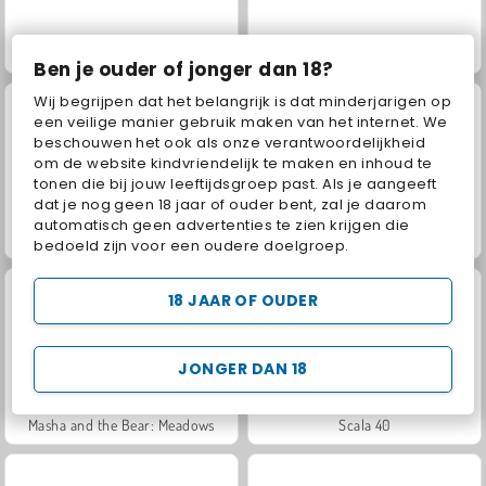
Grand Mahjong Connect
Jewel Garden Story
Ben je ouder of jonger dan 18?
Wij begrijpen dat het belangrijk is dat minderjarigen op
een veilige manier gebruik maken van het internet. We
beschouwen het ook als onze verantwoordelijkheid
om de website kindvriendelijk te maken en inhoud te
tonen die bij jouw leeftijdsgroep past. Als je aangeeft
dat je nog geen 18 jaar of ouder bent, zal je daarom
automatisch geen advertenties te zien krijgen die
Juice Merge
Trollface Quest: USA 2
bedoeld zijn voor een oudere doelgroep.
18 JAAR OF OUDER
JONGER DAN 18
Masha and the Bear: Meadows
Scala 40