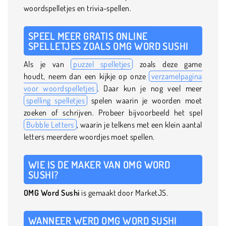
woordspelletjes en trivia-spellen.
SPEEL MEER GRATIS ONLINE
SPELLETJES ZOALS OMG WORD SUSHI
Als je van
puzzel spelletjes
zoals deze game
houdt, neem dan een kijkje op onze
verzamelpagina
voor woordspelletjes
. Daar kun je nog veel meer
spelling spelletjes
spelen waarin je woorden moet
zoeken of schrijven. Probeer bijvoorbeeld het spel
Bubble Letters
, waarin je telkens met een klein aantal
letters meerdere woordjes moet spellen.
WIE IS DE MAKER VAN OMG WORD
SUSHI?
OMG Word Sushi
is gemaakt door MarketJS.
WANNEER WERD OMG WORD SUSHI