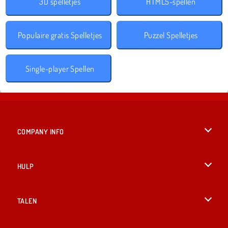
3D spelletjes
HTML5-spellen
Populaire gratis Spelletjes
Puzzel Spelletjes
Single-player Spellen
COMPANY INFO
Gebruiksvoorwaarden
HULP
Ons privacybeleid
Help
TALEN
Cookies
English