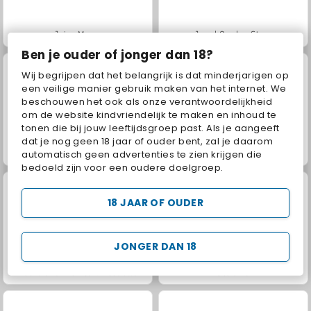
Juice Merge
Jewel Garden Story
Ben je ouder of jonger dan 18?
Wij begrijpen dat het belangrijk is dat minderjarigen op
een veilige manier gebruik maken van het internet. We
beschouwen het ook als onze verantwoordelijkheid
om de website kindvriendelijk te maken en inhoud te
tonen die bij jouw leeftijdsgroep past. Als je aangeeft
dat je nog geen 18 jaar of ouder bent, zal je daarom
Grand Mahjong Connect
Fashion Princess - Dress Up for Girls
automatisch geen advertenties te zien krijgen die
bedoeld zijn voor een oudere doelgroep.
18 JAAR OF OUDER
JONGER DAN 18
Masha and the Bear: Meadows
Scala 40