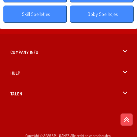
Skill Spelletjes
Obby Spelletjes
COMPANY INFO
Gebruiksvoorwaarden
HULP
Ons privacybeleid
Help
TALEN
Cookies
English
Cookietoestemming
British English
Copyright © 2026 SPIL GAMES Alle rechten voorbehouden.