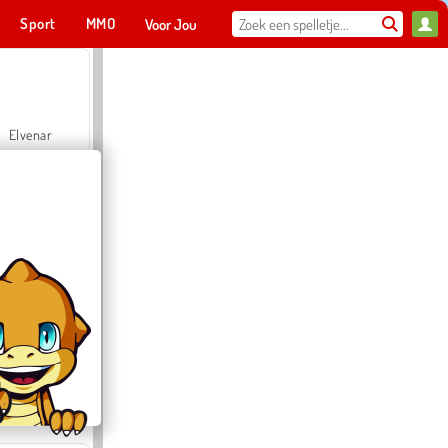
Sport
MMO
Voor Jou
Elvenar
Hospital Surgeon Doctor Game
Offroad Crash Climber 4X4