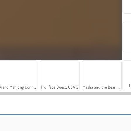
L
Grand Mahjong Connect
Trollface Quest: USA 2
Masha and the Bear: Meadows
Fashion Princess - Dress Up for Girls
Farm Merge Valley