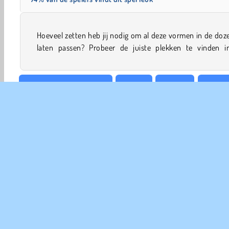
Hoeveel zetten heb jij nodig om al deze vormen in de doz
laten passen? Probeer de juiste plekken te vinden i
Kleurblokken wegspelen
HTML5
Mobiele
Populai
COM
Ge