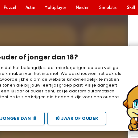
Puzzel
Actie
Multiplayer
Meiden
Simulatie
Skill
ouder of jonger dan 18?
en dat het belangrijk is dat minderjarigen op een veilige
ruik maken van het internet. We beschouwen het ook als
woordelijkheid om de website kindvriendelijk te maken
e tonen die bij jouw leeftijdsgroep past. Als je aangeeft
geen 18 jaar of ouder bent, zal je daarom automatisch
enties te zien krijgen die bedoeld zijn voor een oudere
JONGER DAN 18
18 JAAR OF OUDER