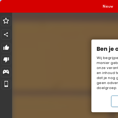
Nieuw
Ben je 
Wij begrijp
manier geb
onze verant
en inhoud t
dat je nog 
geen advert
doelgroep.