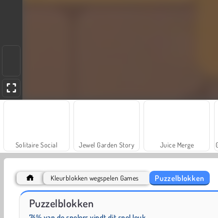
Solitaire Social
Jewel Garden Story
Juice Merge
Puzzelblokken
Kleurblokken wegspelen Games
Scala 40
Rummy World
Puzzelblokken
74% van de spelers vindt dit spel leuk