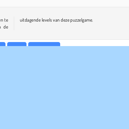
en te
uitdagende levels van deze puzzelgame.
n de
r
Puzzel
Single-player
PANY INFO
HULP
bruiksvoorwaarden
Cookies
Help
Ons privacybeleid
Cookietoestemming