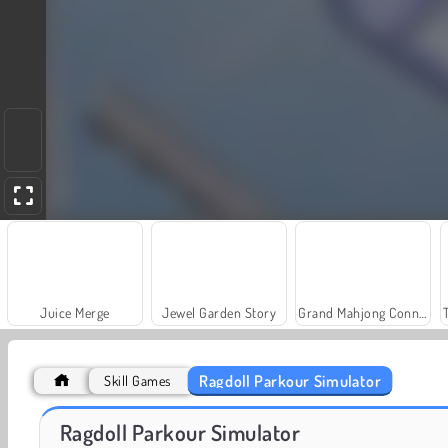
Juice Merge
Jewel Garden Story
Grand Mahjong Connect
Ragdoll Parkour Simulator
Skill Games
Scala 40
Solitaire Social
Ragdoll Parkour Simulator