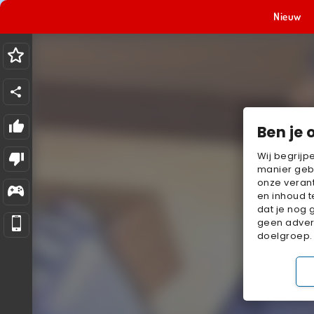
Nieuw
Ben je 
Wij begrijp
manier geb
onze verant
en inhoud t
dat je nog 
geen advert
doelgroep.