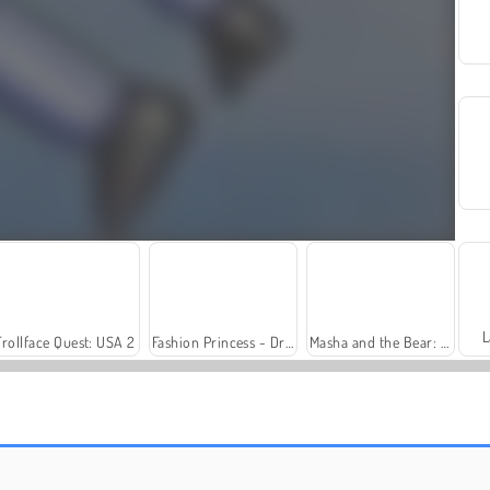
L
Trollface Quest: USA 2
Fashion Princess - Dress Up for Girls
Masha and the Bear: Meadows
Family Relics
Harvest Honors Classic