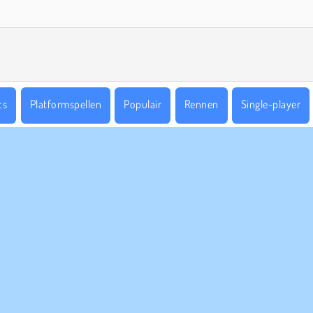
cs
Platformspellen
Populair
Rennen
Single-player
PANY INFO
HULP
bruiksvoorwaarden
Cookies
Help
Ons privacybeleid
Cookietoestemming