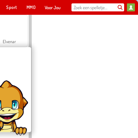
Sport
MMO
Voor Jou
Elvenar
Hospital Surgeon Doctor Game
Offroad Crash Climber 4X4