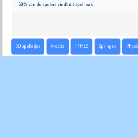
58% van de spelers vindt dit spel leuk
3D spelletjes
Arcade
HTML5
Springen
Physi
Ragdoll Spellen
COM
Ge