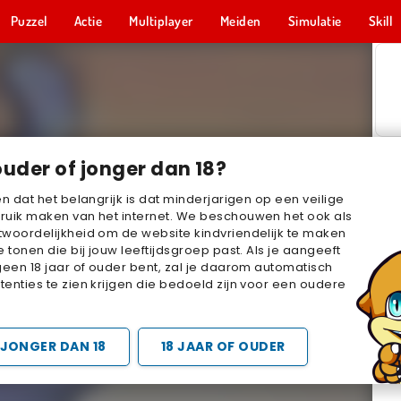
Puzzel
Actie
Multiplayer
Meiden
Simulatie
Skill
ouder of jonger dan 18?
en dat het belangrijk is dat minderjarigen op een veilige
ruik maken van het internet. We beschouwen het ook als
woordelijkheid om de website kindvriendelijk te maken
e tonen die bij jouw leeftijdsgroep past. Als je aangeeft
geen 18 jaar of ouder bent, zal je daarom automatisch
enties te zien krijgen die bedoeld zijn voor een oudere
JONGER DAN 18
18 JAAR OF OUDER