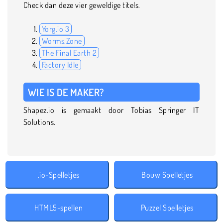
Check dan deze vier geweldige titels.
Yorg.io 3
Worms.Zone
The Final Earth 2
Factory Idle
WIE IS DE MAKER?
Shapez.io is gemaakt door Tobias Springer IT
Solutions.
.io-Spelletjes
Bouw Spelletjes
HTML5-spellen
Puzzel Spelletjes