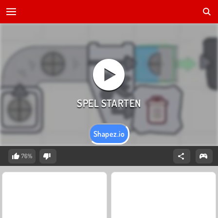
Shapez.io
76%