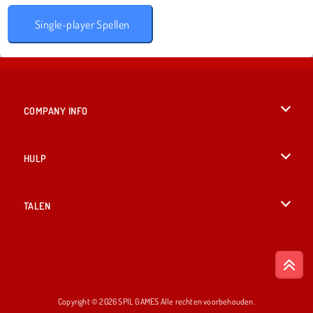
Single-player Spellen
COMPANY INFO
Gebruiksvoorwaarden
HULP
Ons privacybeleid
Help
TALEN
Cookies
British English
Cookietoestemming
Deutsch
Copyright © 2026 SPIL GAMES Alle rechten voorbehouden.