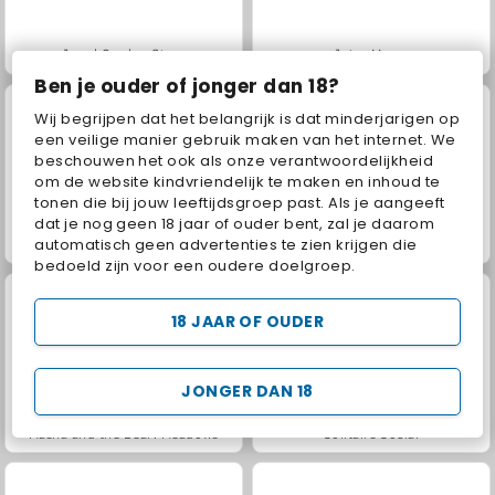
Jewel Garden Story
Juice Merge
Ben je ouder of jonger dan 18?
Wij begrijpen dat het belangrijk is dat minderjarigen op
een veilige manier gebruik maken van het internet. We
beschouwen het ook als onze verantwoordelijkheid
om de website kindvriendelijk te maken en inhoud te
tonen die bij jouw leeftijdsgroep past. Als je aangeeft
dat je nog geen 18 jaar of ouder bent, zal je daarom
automatisch geen advertenties te zien krijgen die
Grand Mahjong Connect
Trollface Quest: USA 2
bedoeld zijn voor een oudere doelgroep.
18 JAAR OF OUDER
JONGER DAN 18
Masha and the Bear: Meadows
Solitaire Social