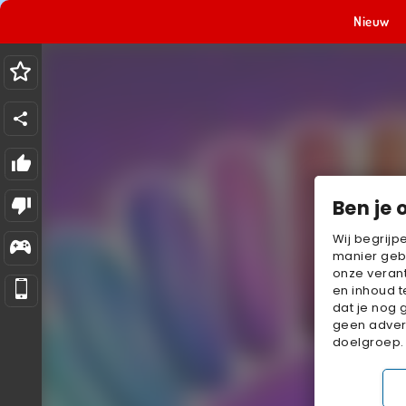
Nieuw
Ben je 
Wij begrijp
manier geb
onze verant
en inhoud t
dat je nog 
geen advert
doelgroep.