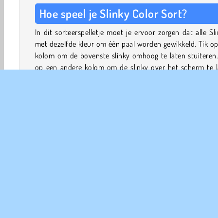
Hoe speel je Slinky Color Sort?
In dit sorteerspelletje moet je ervoor zorgen dat alle Sl
met dezelfde kleur om één paal worden gewikkeld. Tik o
kolom om de bovenste slinky omhoog te laten stuiteren.
op een andere kolom om de slinky over het scherm te l
uitrekken en zich in plaats daarvan om die paal te wikkelen
Je kunt een slinky alleen verplaatsen naar een bijpass
stapel of naar een lege paal. Kun jij alle slinky's hersch
zonder dat de ruimte opraakt? Naarmate je verder komt
de puzzels worden er meer kleuren en nieuwe uitdaginge
het spel toegevoegd.
3D spelletjes
Denk
HTML5
Logische Spelletjes