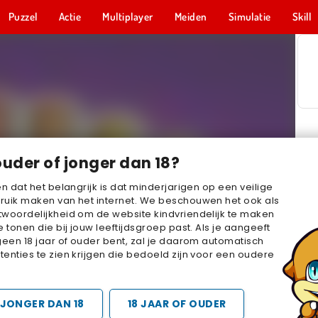
Puzzel
Actie
Multiplayer
Meiden
Simulatie
Skill
ouder of jonger dan 18?
en dat het belangrijk is dat minderjarigen op een veilige
ruik maken van het internet. We beschouwen het ook als
woordelijkheid om de website kindvriendelijk te maken
e tonen die bij jouw leeftijdsgroep past. Als je aangeeft
geen 18 jaar of ouder bent, zal je daarom automatisch
enties te zien krijgen die bedoeld zijn voor een oudere
JONGER DAN 18
18 JAAR OF OUDER