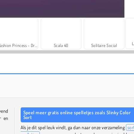
L
Fashion Princess - Dress Up for Girls
Scala 40
Solitaire Social
Rummy World
Farm Merge Valley
vend
Speel meer gratis online spelletjes zoals Slinky Color
Sort
r en
Als je dit spel leuk vindt, ga dan naar onze verzameling
sor