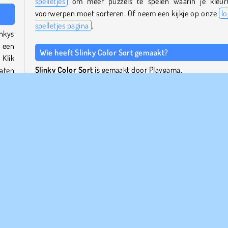
spelletjes
om meer puzzels te spelen waarin je kleurr
voorwerpen moet sorteren. Of neem een kijkje op onze
lo
spelletjes pagina
.
inkys
p een
Wie heeft Slinky Color Sort gemaakt?
 Klik
Slinky Color Sort
is gemaakt door Playgama.
aten
.
Wanneer is Slinky Color Sort uitgebracht?
ende
Dit spel is uitgebracht op 17 februari 2026.
ikken
 met
n aan
Mobiele
Populair
Puzzel
Single-player