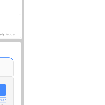
ady Popular
teer