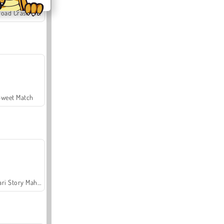
Offroad Crash Climber 4X4
Sweet Match
Safari Story Mahjong