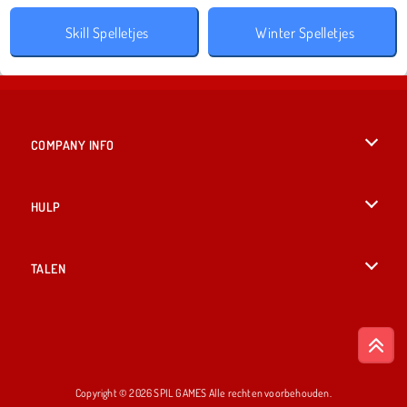
Skill Spelletjes
Winter Spelletjes
COMPANY INFO
Gebruiksvoorwaarden
HULP
Ons privacybeleid
Help
TALEN
Cookies
English
Cookietoestemming
British English
Copyright © 2026 SPIL GAMES Alle rechten voorbehouden.