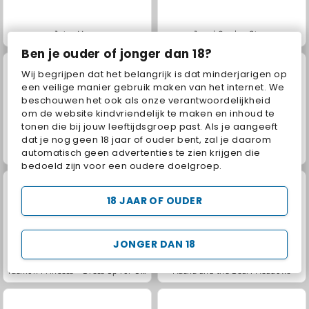
Juice Merge
Jewel Garden Story
Ben je ouder of jonger dan 18?
Wij begrijpen dat het belangrijk is dat minderjarigen op
een veilige manier gebruik maken van het internet. We
beschouwen het ook als onze verantwoordelijkheid
om de website kindvriendelijk te maken en inhoud te
tonen die bij jouw leeftijdsgroep past. Als je aangeeft
dat je nog geen 18 jaar of ouder bent, zal je daarom
automatisch geen advertenties te zien krijgen die
Grand Mahjong Connect
Trollface Quest: USA 2
bedoeld zijn voor een oudere doelgroep.
18 JAAR OF OUDER
JONGER DAN 18
Fashion Princess - Dress Up for Girls
Masha and the Bear: Meadows