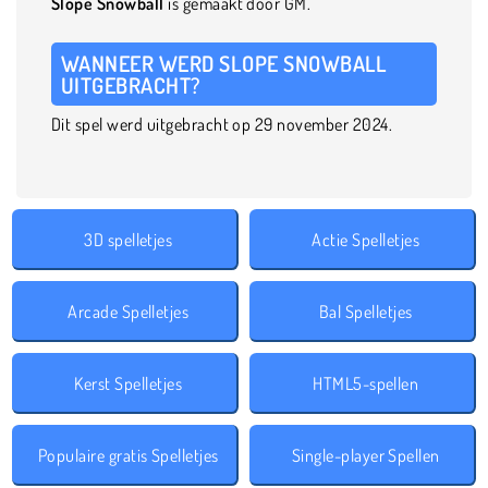
Slope Snowball
is gemaakt door GM.
WANNEER WERD SLOPE SNOWBALL
UITGEBRACHT?
Dit spel werd uitgebracht op 29 november 2024.
3D spelletjes
Actie Spelletjes
Arcade Spelletjes
Bal Spelletjes
Kerst Spelletjes
HTML5-spellen
Populaire gratis Spelletjes
Single-player Spellen